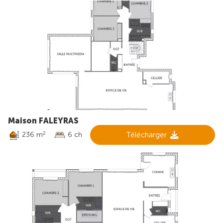
Maison FALEYRAS
236 m
6 ch
Télécharger
2