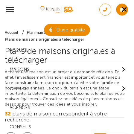
Étude gratuite
Accueil
Plan maison gratuit
Plans de maisons originales à télécharger
Plans de maisons originales à
ACCUEIL
télécharger
MAISONS
Acheter une maison est un projet qui demande réflexion. En
effet, l'investissement financier est important et vous tenez à
faire construire la maison qui pourra abriter votre famille de
nombreuses années. Le choix du terrain est une étape
OFFRES
importante, la détermination de vos besoins et le plan de votre
maison également. Consultez nos idées de plans maisons ci-
dessous pour trouver des idées et vous inspirer.
AGENCES
32
plans de maison correspondent à votre
recherche
CONSEILS