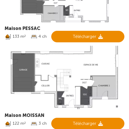
Maison PESSAC
133 m
4 ch
Télécharger
2
Maison MOISSAN
122 m
3 ch
Télécharger
2