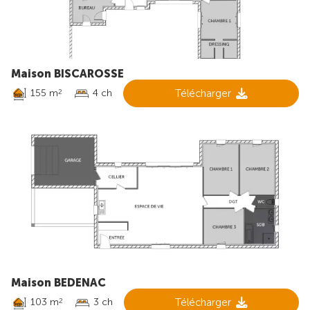
Maison BISCAROSSE
155 m
4 ch
Télécharger
2
Maison BEDENAC
103 m
3 ch
Télécharger
2