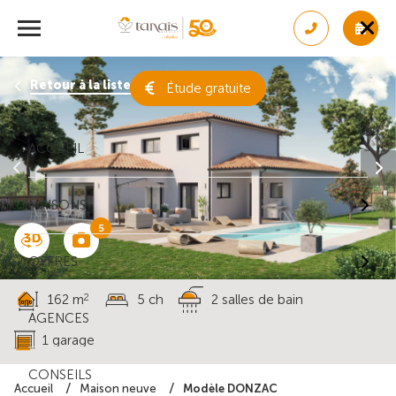
Retour à la liste des résultats
Étude gratuite
ACCUEIL
MAISONS
5
OFFRES
2
162 m
5 ch
2 salles de bain
AGENCES
1 garage
CONSEILS
Modèle DONZAC
Accueil
Maison neuve