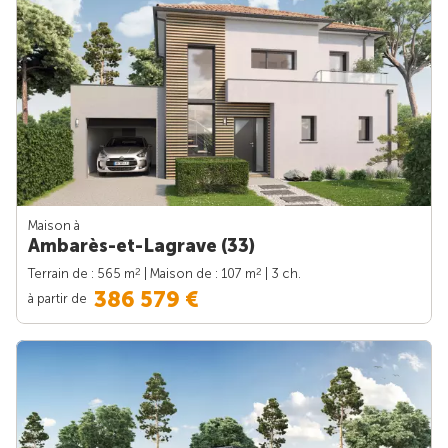
Maison à
Ambarès-et-Lagrave (33)
2
2
Terrain de : 565 m
| Maison de : 107 m
| 3 ch.
386 579 €
à partir de