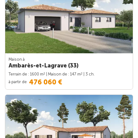
Maison à
Ambarès-et-Lagrave (33)
2
2
Terrain de : 1600 m
| Maison de : 147 m
| 3 ch.
476 060 €
à partir de