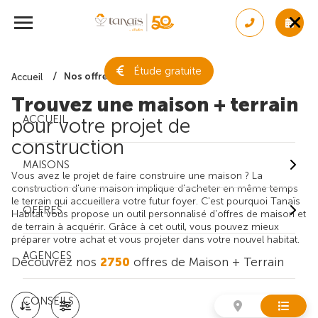
Étude gratuite
Nos offres de maison + terrain
Accueil
Trouvez une maison + terrain
ACCUEIL
pour votre projet de
construction
MAISONS
Vous avez le projet de faire construire une maison ? La
construction d'une maison implique d'acheter en même temps
le terrain qui accueillera votre futur foyer. C'est pourquoi Tanaïs
OFFRES
Habitat vous propose un outil personnalisé d'offres de maison et
de terrain à acquérir. Grâce à cet outil, vous pouvez mieux
préparer votre achat et vous projeter dans votre nouvel habitat.
AGENCES
Découvrez nos
2750
offres de Maison + Terrain
CONSEILS