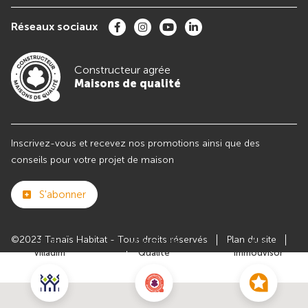
Réseaux sociaux
Constructeur agrée
Maisons de qualité
Inscrivez-vous et recevez nos promotions ainsi que des
conseils pour votre projet de maison
S'abonner
©2023 Tanaïs Habitat - Tous droits réservés
Plan du site
Club
Maisons de
Avis
Villadim
Qualité
Immodvisor
Paramètres des cookies
Politiques de Confidentialités
Mentions légales
Recrutement
Parrainer un ami
Le groupe VILLADIM