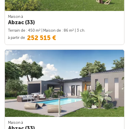
Maison à
Abzac (33)
2
2
Terrain de : 450 m
| Maison de : 86 m
| 3 ch.
252 515 €
à partir de
Maison à
Abzac (33)