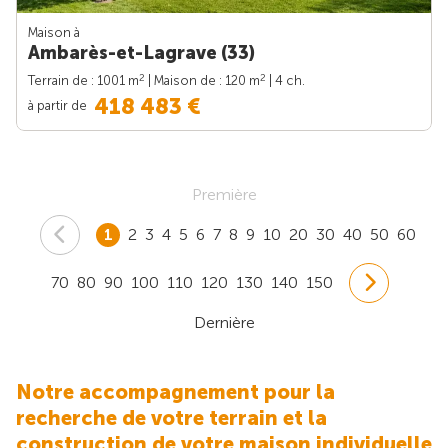
Maison à
Ambarès-et-Lagrave (33)
2
2
Terrain de : 1001 m
| Maison de : 120 m
| 4 ch.
418 483 €
à partir de
Première
1
2
3
4
5
6
7
8
9
10
20
30
40
50
60
70
80
90
100
110
120
130
140
150
Dernière
Notre accompagnement pour la
recherche de votre terrain et la
construction de votre maison individuelle