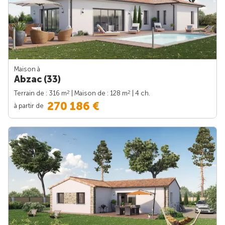
Maison à
Abzac (33)
2
2
Terrain de : 316 m
| Maison de : 128 m
| 4 ch.
270 186 €
à partir de