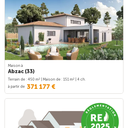
Maison à
Abzac (33)
2
2
Terrain de : 450 m
| Maison de : 151 m
| 4 ch.
371 177 €
à partir de