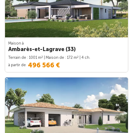
Maison à
Ambarès-et-Lagrave (33)
2
2
Terrain de : 1001 m
| Maison de : 172 m
| 4 ch.
496 566 €
à partir de