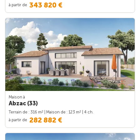
343 820 €
à partir de
Maison à
Abzac (33)
2
2
Terrain de : 316 m
| Maison de : 123 m
| 4 ch.
282 882 €
à partir de