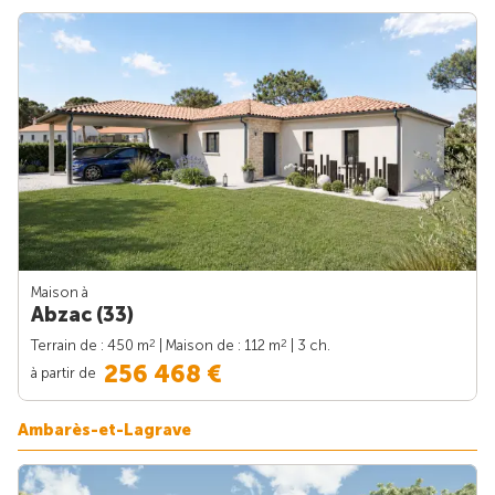
Maison à
Abzac (33)
2
2
Terrain de : 450 m
| Maison de : 112 m
| 3 ch.
256 468 €
à partir de
Ambarès-et-Lagrave