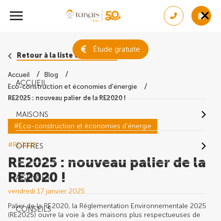
Étude gratuite
Retour à la liste des conseils
Accueil
Blog
ACCUEIL
Eco-construction et économies d'énergie
RE2025 : nouveau palier de la RE2020 !
MAISONS
#Eco-construction et économies d'énergie
#RE2025
OFFRES
RE2025 : nouveau palier de la
RE2020 !
AGENCES
vendredi 17 janvier 2025
Palier de la RE2020, la Réglementation Environnementale 2025
CONSEILS
(RE2025) ouvre la voie à des maisons plus respectueuses de