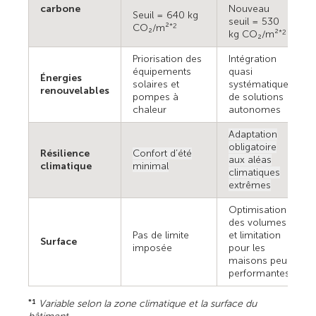
carbone
Nouveau
Seuil = 640 kg
seuil = 530
CO₂/m²
*2
kg CO₂/m²
*2
Priorisation des
Intégration
équipements
quasi
Énergies
solaires et
systématique
renouvelables
pompes à
de solutions
chaleur
autonomes
Adaptation
obligatoire
Résilience
Confort d’été
aux aléas
climatique
minimal
climatiques
extrêmes
Optimisation
des volumes
Pas de limite
et limitation
Surface
imposée
pour les
maisons peu
performantes
Variable selon la zone climatique et la surface du
*1