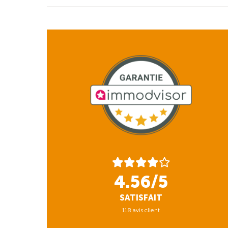
4.56/5
SATISFAIT
118 avis client