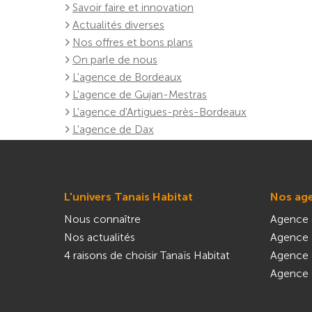
Savoir faire et innovation
Actualités diverses
Nos offres et bons plans
On parle de nous
L'agence de Bordeaux
L'agence de Gujan-Mestras
L'agence d'Artigues-près-Bordeaux
L'agence de Dax
L'univers Tanais Habitat
Nos ag
Nous connaître
Agence 
Nos actualités
Agence 
4 raisons de choisir Tanaïs Habitat
Agence 
Agence 