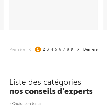
Première
1
2
3
4
5
6
7
8
9
Dernière
Liste des catégories
nos conseils d'experts
Choisir son terrain