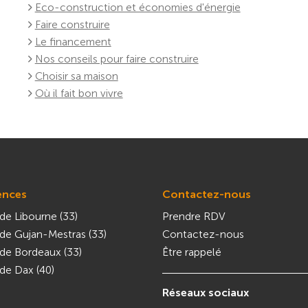
Eco-construction et économies d'énergie
Faire construire
Le financement
Nos conseils pour faire construire
Choisir sa maison
Où il fait bon vivre
ences
Contactez-nous
de Libourne (33)
Prendre RDV
de Gujan-Mestras (33)
Contactez-nous
de Bordeaux (33)
Être rappelé
de Dax (40)
Réseaux sociaux