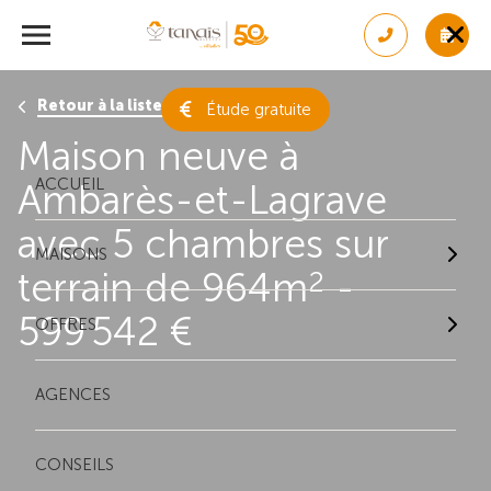
Retour à la liste des résultats
Étude gratuite
Maison neuve à
ACCUEIL
Ambarès-et-Lagrave
avec 5 chambres sur
MAISONS
terrain de 964m
-
2
599 542 €
OFFRES
AGENCES
CONSEILS