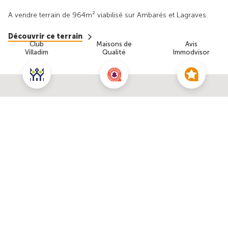
A vendre terrain de 964m² viabilisé sur Ambarés et Lagraves.
Découvrir ce terrain
Club
Maisons de
Avis
Villadim
Qualité
Immodvisor
Nous contacter pour cette offre
NOUS CONTACTER
POUR CETTE OFFRE