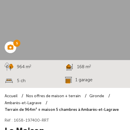
à partir de
599 542 €
5
2
2
964 m
168 m
1 garage
5 ch
Accueil
Nos offres de maison + terrain
Gironde
Ambarès-et-Lagrave
Terrain de 964m² + maison 5 chambres à Ambarès-et-Lagrave
Rèf : 1658-197400-RRT