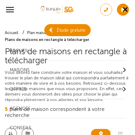
Étude gratuite
Accueil
Plan maison gratuit
Plans de maisons en rectangle à télécharger
Plans de maisons en rectangle à
ACCUEIL
télécharger
MAISONS
Vous désirez faire construire votre maison et vous souhaitez
trouver le plan de maison idéal qui correspondra parfaitement à
votre manière de vivre et à vos besoins. Retrouvez ci-dessous
les plans de maisons que nous vous proposons. En effet, ces
OFFRES
derniers vous donneront des idées pour choisir le plan qui
répondra pleinement à vos attentes et vos besoins.
AGENCES
5
plans de maison correspondent à votre
recherche
CONSEILS