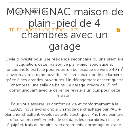
MONTIGNAC maison de
NOUS CONNAÎTRE
plain-pied de 4
TÉLÉCHARGER NOS BROCHURES
chambres avec un
garage
Envie d'investir pour une résidence secondaire ou une première
acquisition, cette maison de plain-pied, spacieuse et
fonctionnelle est faite pour vous :un bel espace de vie de 40 m²
environ avec cuisine ouverte, très lumineux inondé de lumière
grâce à ses grandes ouvertures. Un dégagement dessert quatre
chambres, une salle de bains. Le garage intégré de 15 m²
communiquant avec le cellier se révélera un plus pour cette
maison.
Pour vous assurer un confort de vie et conformément à la
RE2025, nous avons choisi un mode de chauffage par PAC +
plancher chauffant, volets roulants électriques. Prix hors peinture,
décoration, revêtements de sol dans les chambres, cuisine
équipée), frais de notaire, raccordements, dommage ouvrage.