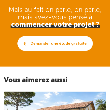
Mais au fait on parle, on parle,
mais avez-vous pensé
à
commencer votre projet ?
Demander une étude gratuite
Vous aimerez aussi