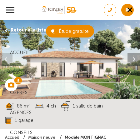
Retour à la liste des résultats
Étude gratuite
ACCUEIL
MAISONS
5
OFFRES
2
86 m
4 ch
1 salle de bain
AGENCES
1 garage
CONSEILS
Modèle MONTIGNAC
Accueil
Maison neuve