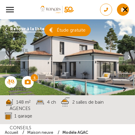
Retour à la liste des résultats
Étude gratuite
ACCUEIL
MAISONS
5
OFFRES
2
148 m
4 ch
2 salles de bain
AGENCES
1 garage
CONSEILS
Modèle AGAC
Accueil
Maison neuve