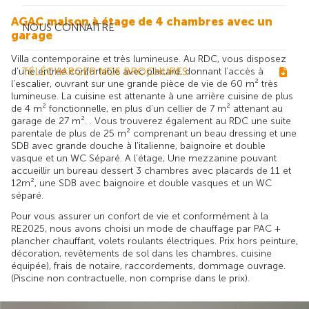
AGAC maison à étage de 4 chambres avec un
NOUS CONNAÎTRE
garage
Villa contemporaine et très lumineuse. Au RDC, vous disposez
d’une entrée confortable avec placard, donnant l’accès à
TÉLÉCHARGER NOS BROCHURES
l’escalier, ouvrant sur une grande pièce de vie de 60 m² très
lumineuse. La cuisine est attenante à une arrière cuisine de plus
de 4 m² fonctionnelle, en plus d’un cellier de 7 m² attenant au
garage de 27 m². . Vous trouverez également au RDC une suite
parentale de plus de 25 m² comprenant un beau dressing et une
SDB avec grande douche à l’italienne, baignoire et double
vasque et un WC Séparé. A l’étage, Une mezzanine pouvant
accueillir un bureau dessert 3 chambres avec placards de 11 et
12m², une SDB avec baignoire et double vasques et un WC
séparé.
Pour vous assurer un confort de vie et conformément à la
RE2025, nous avons choisi un mode de chauffage par PAC +
plancher chauffant, volets roulants électriques. Prix hors peinture,
décoration, revêtements de sol dans les chambres, cuisine
équipée), frais de notaire, raccordements, dommage ouvrage.
(Piscine non contractuelle, non comprise dans le prix).