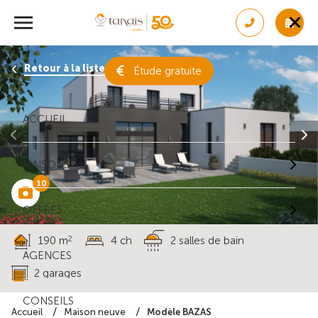
Retour à la liste des résultats
Étude gratuite
ACCUEIL
MAISONS
10
OFFRES
2
190 m
4 ch
2 salles de bain
AGENCES
2 garages
CONSEILS
Modèle BAZAS
Accueil
Maison neuve