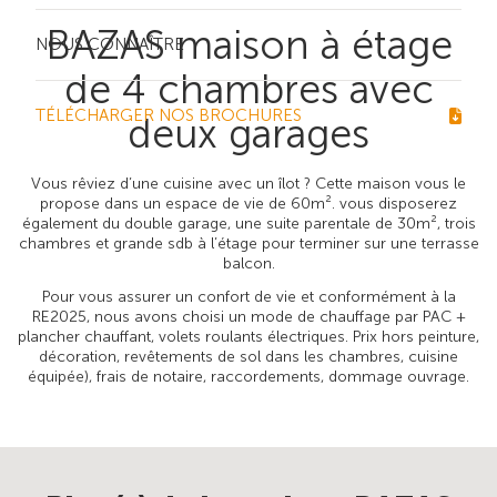
BAZAS maison à étage
NOUS CONNAÎTRE
de 4 chambres avec
TÉLÉCHARGER NOS BROCHURES
deux garages
Vous rêviez d’une cuisine avec un îlot ? Cette maison vous le
propose dans un espace de vie de 60m². vous disposerez
également du double garage, une suite parentale de 30m², trois
chambres et grande sdb à l’étage pour terminer sur une terrasse
balcon.
Pour vous assurer un confort de vie et conformément à la
RE2025, nous avons choisi un mode de chauffage par PAC +
plancher chauffant, volets roulants électriques. Prix hors peinture,
décoration, revêtements de sol dans les chambres, cuisine
équipée), frais de notaire, raccordements, dommage ouvrage.