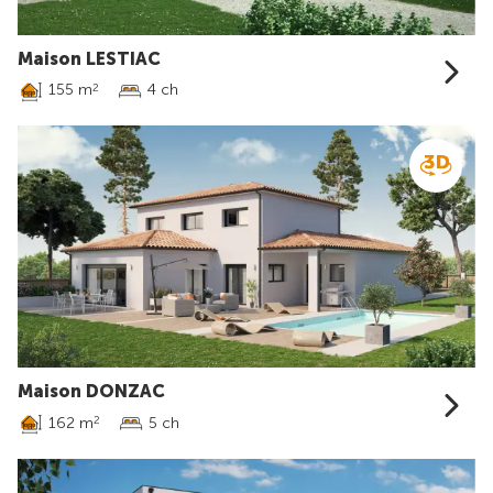
Maison LESTIAC
155 m
4 ch
2
Maison DONZAC
162 m
5 ch
2