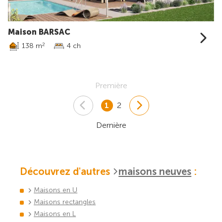
Maison BARSAC
138 m
4 ch
2
Première
1
2
Dernière
Découvrez d'autres
maisons neuves
:
Maisons en U
Maisons rectangles
Maisons en L