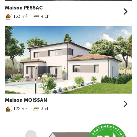
Maison PESSAC
133 m
4 ch
2
Maison MOISSAN
122 m
3 ch
2