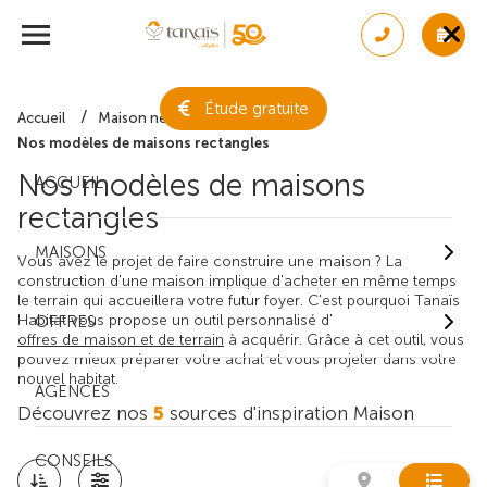
Étude gratuite
Accueil
Maison neuve
Nos modèles de maisons rectangles
Nos modèles de maisons
ACCUEIL
rectangles
MAISONS
Vous avez le projet de faire construire une maison ? La
construction d'une maison implique d'acheter en même temps
le terrain qui accueillera votre futur foyer. C'est pourquoi Tanaïs
Habitat vous propose un outil personnalisé d'
OFFRES
offres de maison et de terrain
à acquérir. Grâce à cet outil, vous
pouvez mieux préparer votre achat et vous projeter dans votre
nouvel habitat.
AGENCES
Découvrez nos
5
sources d'inspiration Maison
CONSEILS