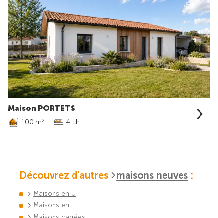
Maison PORTETS
100 m
4 ch
2
Découvrez d'autres
maisons neuves
:
Maisons en U
Maisons en L
Maisons carrées