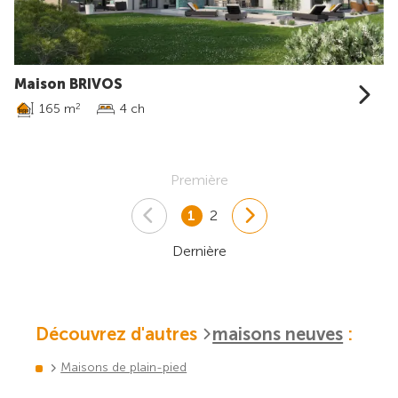
Maison BRIVOS
165 m
4 ch
2
Première
1
2
Dernière
Découvrez d'autres
maisons neuves
:
Maisons de plain-pied