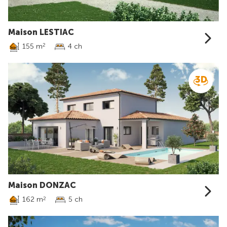
Maison LESTIAC
155 m
4 ch
2
Maison DONZAC
162 m
5 ch
2