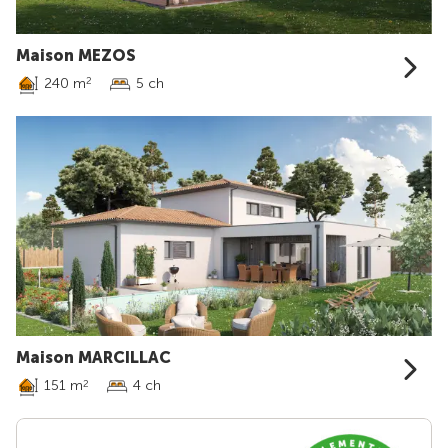
Maison MEZOS
240 m
5 ch
2
Maison MARCILLAC
151 m
4 ch
2