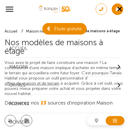
Étude gratuite
Nos modèles de maisons à étage
Accueil
Maison neuve
Nos modèles de maisons à
ACCUEIL
étage
Vous avez le projet de faire construire une maison ? La
MAISONS
construction d'une maison implique d'acheter en même temps
le terrain qui accueillera votre futur foyer. C'est pourquoi Tanaïs
Habitat vous propose un outil personnalisé d'
offres de maison et de terrain
à acquérir. Grâce à cet outil, vous
OFFRES
pouvez mieux préparer votre achat et vous projeter dans votre
nouvel habitat.
Découvrez nos
23
sources d'inspiration Maison
AGENCES
CONSEILS