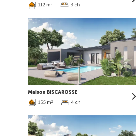
112 m
3 ch
2
Maison BISCAROSSE
155 m
4 ch
2