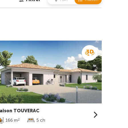
aison TOUVERAC
166 m
5 ch
2