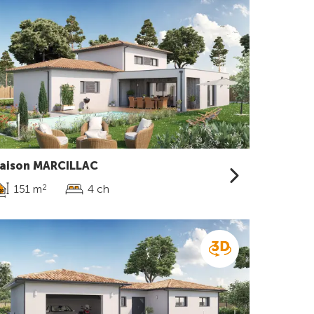
aison MARCILLAC
151 m
4 ch
2