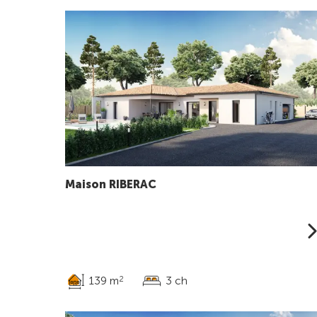
Maison RIBERAC
139 m
3 ch
2