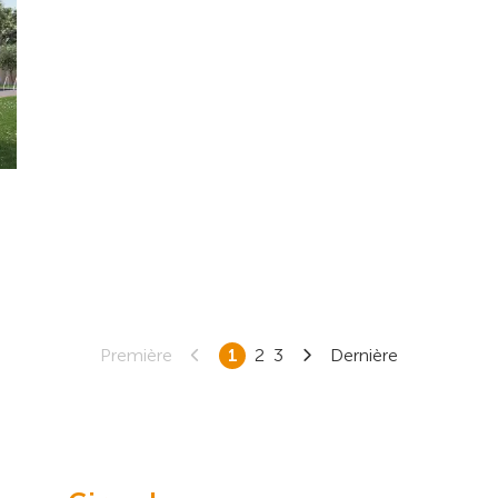
Première
1
2
3
Dernière