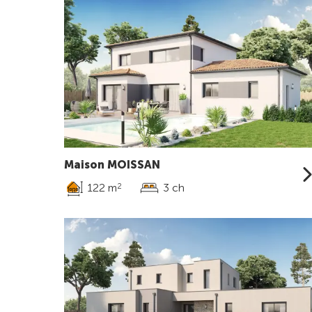
Maison MOISSAN
122 m
3 ch
2