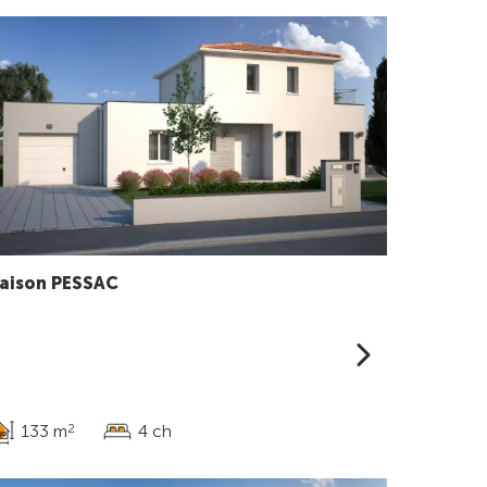
aison PESSAC
133 m
4 ch
2