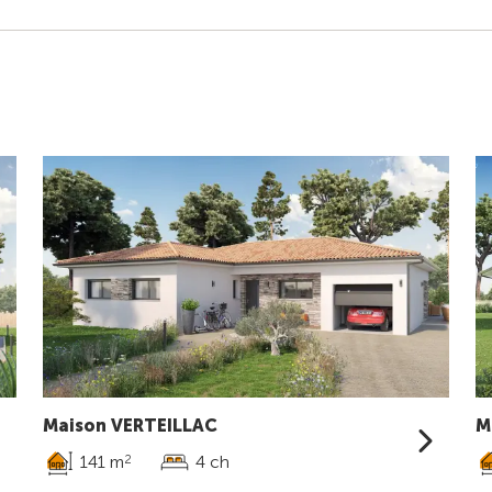
Maison VERTEILLAC
M
141 m
4 ch
2