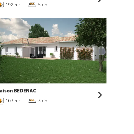
192 m
5 ch
2
aison BEDENAC
103 m
3 ch
2