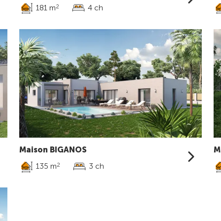
181 m
4 ch
2
Maison BIGANOS
M
135 m
3 ch
2