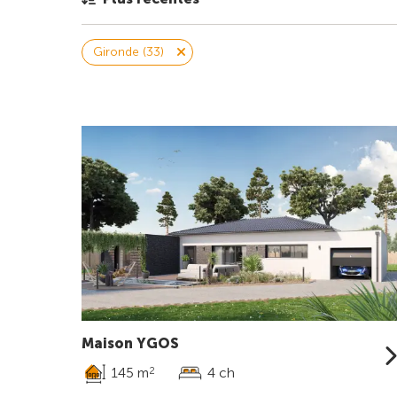
Gironde (33)
Maison YGOS
145 m
4 ch
2