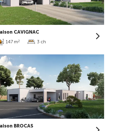
aison CAVIGNAC
147 m
3 ch
2
aison BROCAS