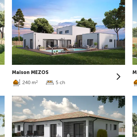
Maison MEZOS
M
240 m
5 ch
2