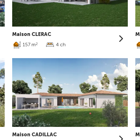
Maison CLERAC
M
157 m
4 ch
2
Maison CADILLAC
M