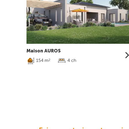
Maison AUROS
154 m
4 ch
2