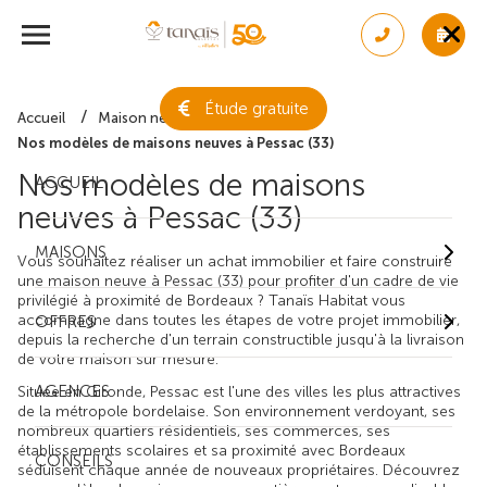
Étude gratuite
Accueil
Maison neuve
Nos modèles de maisons neuves à Pessac (33)
Nos modèles de maisons
ACCUEIL
neuves à Pessac (33)
MAISONS
Vous souhaitez réaliser un achat immobilier et faire construire
une maison neuve à Pessac (33) pour profiter d'un cadre de vie
privilégié à proximité de Bordeaux ? Tanaïs Habitat vous
accompagne dans toutes les étapes de votre projet immobilier,
OFFRES
depuis la recherche d'un terrain constructible jusqu'à la livraison
de votre maison sur mesure.
AGENCES
Située en Gironde, Pessac est l'une des villes les plus attractives
de la métropole bordelaise. Son environnement verdoyant, ses
nombreux quartiers résidentiels, ses commerces, ses
établissements scolaires et sa proximité avec Bordeaux
CONSEILS
séduisent chaque année de nouveaux propriétaires. Découvrez