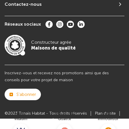
Contactez-nous
Réseaux sociaux
Constructeur agrée
Maisons de qualité
Inscrivez-vous et recevez nos promotions ainsi que des
conseils pour votre projet de maison
S'abonner
©2023 Tanaïs Habitat - Tous droits réservés
Plan du site
Club
Maisons de
Avis
Villadim
Qualité
Immodvisor
Paramètres des cookies
Politiques de Confidentialités
Mentions légales
Recrutement
Parrainer un ami