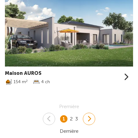
Maison AUROS
154 m
4 ch
2
Première
1
2
3
Dernière