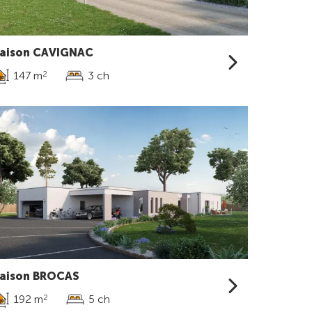
aison CAVIGNAC
147 m
3 ch
2
aison BROCAS
192 m
5 ch
2