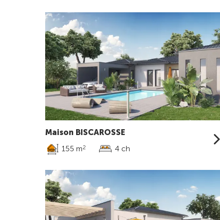
Maison BISCAROSSE
155 m
4 ch
2