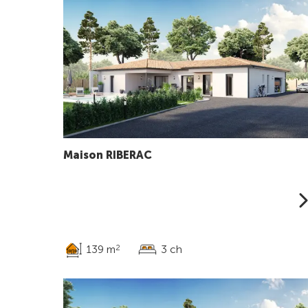
Maison RIBERAC
139 m
3 ch
2