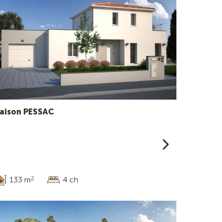
aison PESSAC
133 m
4 ch
2