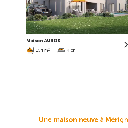
Maison AUROS
154 m
4 ch
2
Une maison neuve à Mérigna