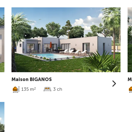
Maison BIGANOS
M
135 m
3 ch
2