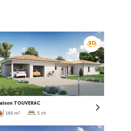
aison TOUVERAC
166 m
5 ch
2