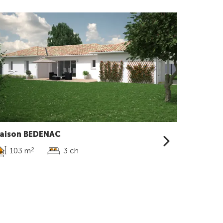
aison BEDENAC
103 m
3 ch
2