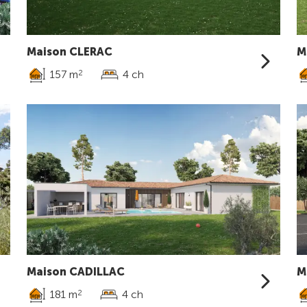
Maison CLERAC
M
157 m
4 ch
2
Maison CADILLAC
M
181 m
4 ch
2