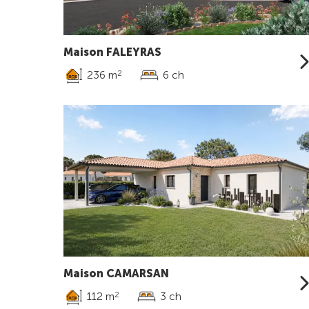
Maison FALEYRAS
236 m
6 ch
2
Maison CAMARSAN
112 m
3 ch
2