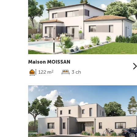
Maison MOISSAN
122 m
3 ch
2