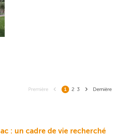
Première
1
2
3
Dernière
c : un cadre de vie recherché