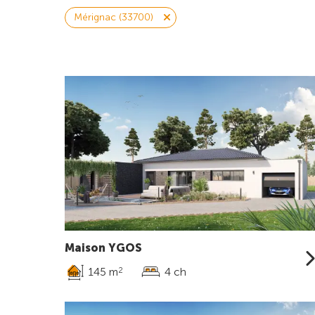
Mérignac (33700)
Maison YGOS
145 m
4 ch
2