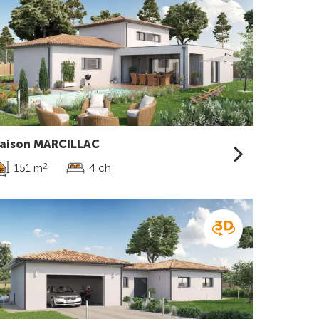
aison MARCILLAC
151 m
4 ch
2