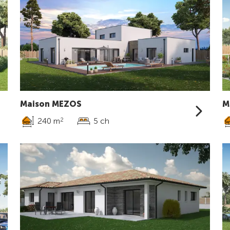
Maison MEZOS
M
240 m
5 ch
2