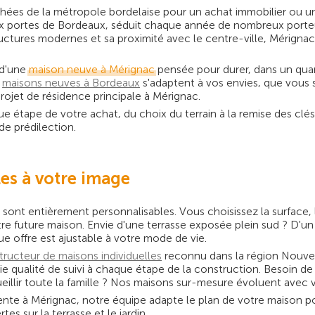
rchées de la métropole bordelaise pour un achat immobilier ou u
aux portes de Bordeaux, séduit chaque année de nombreux porteu
structures modernes et sa proximité avec le centre-ville, Mérig
 d'une
maison neuve à Mérignac
pensée pour durer, dans un quar
maisons neuves à Bordeaux
s'adaptent à vos envies, que vous
rojet de résidence principale à Mérignac.
étape de votre achat, du choix du terrain à la remise des clé
 de prédilection.
es à votre image
ont entièrement personnalisables. Vous choisissez la surface, 
tre future maison. Envie d'une terrasse exposée plein sud ? D'un
e offre est ajustable à votre mode de vie.
ructeur de maisons individuelles
reconnu dans la région Nouvel
qualité de suivi à chaque étape de la construction. Besoin de 
illir toute la famille ? Nos maisons sur-mesure évoluent avec v
ente à Mérignac, notre équipe adapte le plan de votre maison p
s sur la terrasse et le jardin.