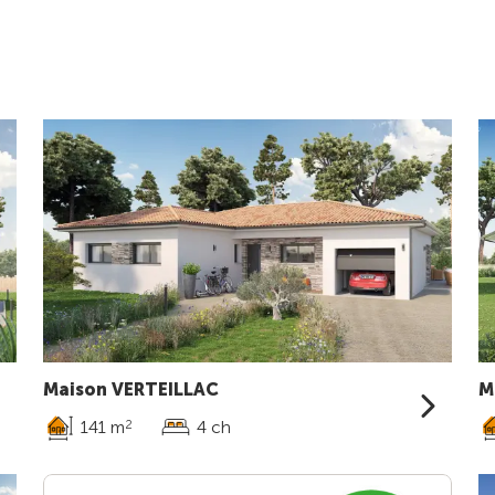
Maison VERTEILLAC
M
141 m
4 ch
2