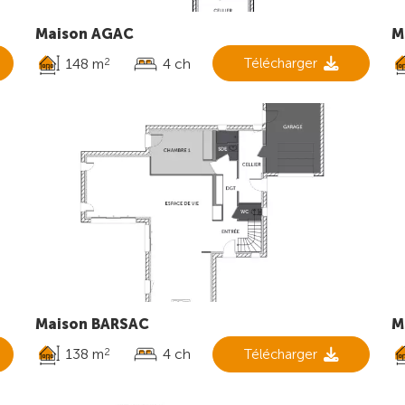
Maison AGAC
M
148 m
4 ch
Télécharger
2
Maison BARSAC
M
138 m
4 ch
Télécharger
2