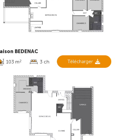
aison BEDENAC
103 m
3 ch
Télécharger
2