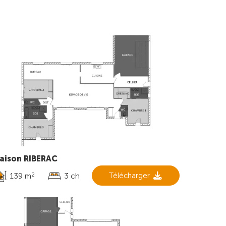
aison RIBERAC
139 m
3 ch
Télécharger
2