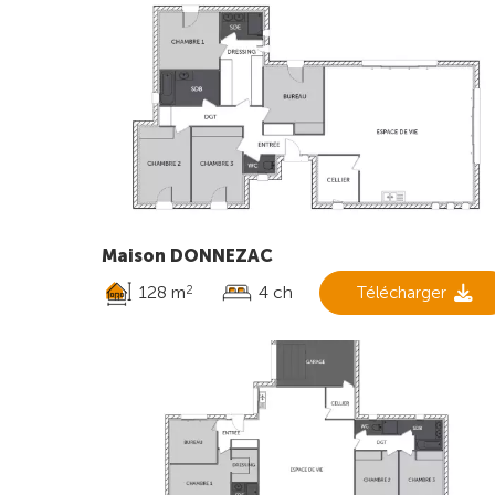
Maison DONNEZAC
128 m
4 ch
Télécharger
2