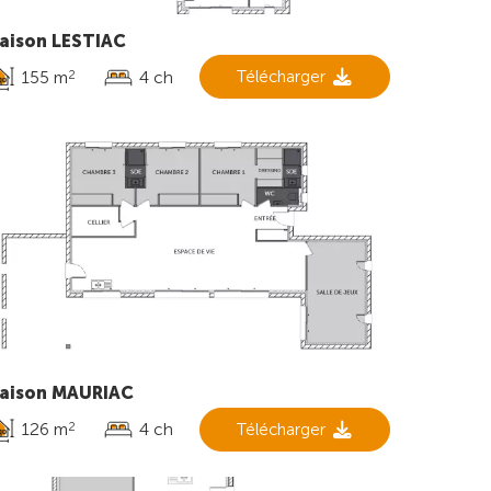
aison LESTIAC
155 m
4 ch
Télécharger
2
aison MAURIAC
126 m
4 ch
Télécharger
2