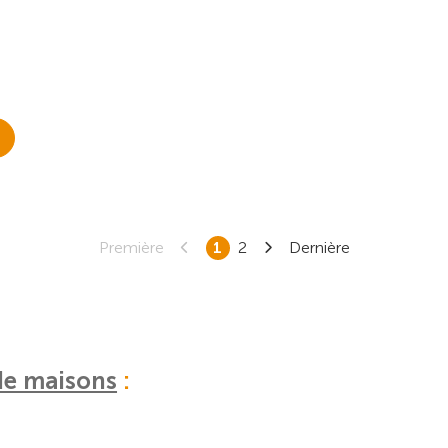
Première
1
2
Dernière
de maisons
: