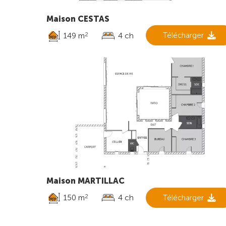
Maison CESTAS
149 m
4 ch
Télécharger
2
Maison MARTILLAC
150 m
4 ch
Télécharger
2