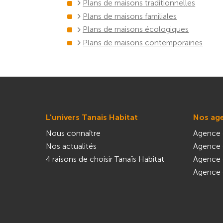
Plans de maisons traditionnelles
Plans de maisons familiales
Plans de maisons écologiques
Plans de maisons contemporaines
L'univers Tanais Habitat
Nos ag
Nous connaître
Agence 
Nos actualités
Agence 
4 raisons de choisir Tanaïs Habitat
Agence 
Agence 