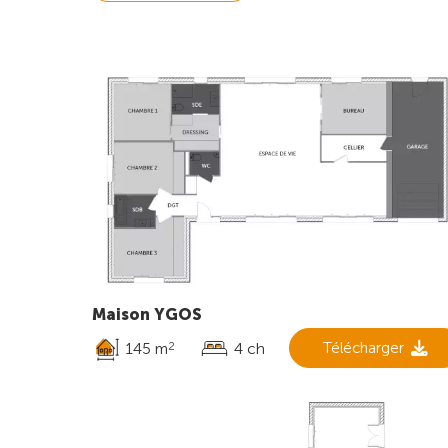
Maison YGOS
145 m
4 ch
Télécharger
2