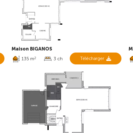
Maison BIGANOS
M
135 m
3 ch
Télécharger
2