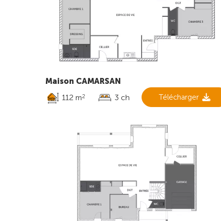
Maison CAMARSAN
112 m
3 ch
Télécharger
2