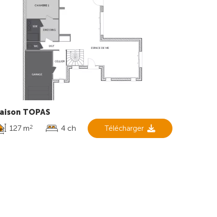
aison TOPAS
127 m
4 ch
Télécharger
2