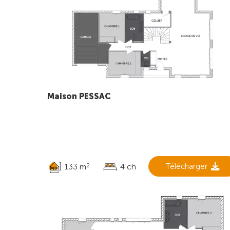
Maison PESSAC
133 m
4 ch
Télécharger
2