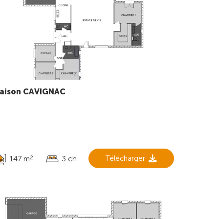
aison CAVIGNAC
147 m
3 ch
Télécharger
2