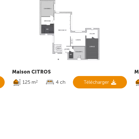
Maison CITROS
M
125 m
4 ch
Télécharger
2