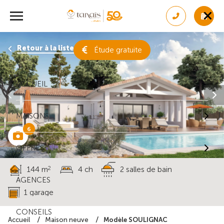
Retour à la liste des résultats
Étude gratuite
ACCUEIL
MAISONS
6
OFFRES
2
144 m
4 ch
2 salles de bain
AGENCES
1 garage
CONSEILS
Modèle SOULIGNAC
Accueil
Maison neuve