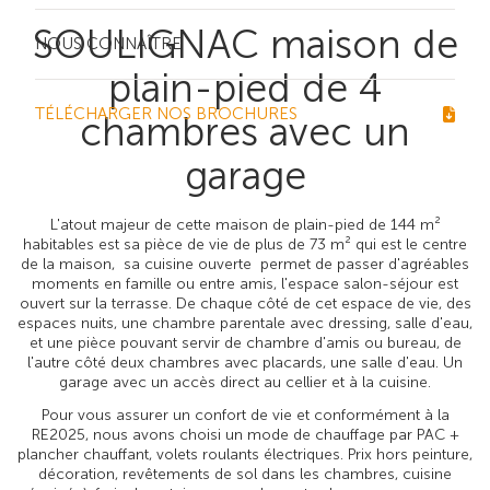
SOULIGNAC maison de
NOUS CONNAÎTRE
plain-pied de 4
TÉLÉCHARGER NOS BROCHURES
chambres avec un
garage
L'atout majeur de cette maison de plain-pied de 144 m²
habitables est sa pièce de vie de plus de 73 m² qui est le centre
de la maison, sa cuisine ouverte permet de passer d'agréables
moments en famille ou entre amis, l'espace salon-séjour est
ouvert sur la terrasse. De chaque côté de cet espace de vie, des
espaces nuits, une chambre parentale avec dressing, salle d'eau,
et une pièce pouvant servir de chambre d'amis ou bureau, de
l'autre côté deux chambres avec placards, une salle d'eau. Un
garage avec un accès direct au cellier et à la cuisine.
Pour vous assurer un confort de vie et conformément à la
RE2025, nous avons choisi un mode de chauffage par PAC +
plancher chauffant, volets roulants électriques. Prix hors peinture,
décoration, revêtements de sol dans les chambres, cuisine