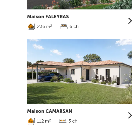
Maison FALEYRAS
236 m
6 ch
2
Maison CAMARSAN
112 m
3 ch
2