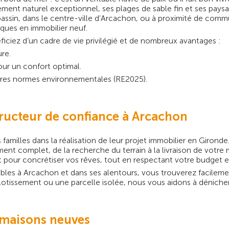
ment naturel exceptionnel, ses plages de sable fin et ses pays
e bassin, dans le centre-ville d’Arcachon, ou à proximité de 
iques en immobilier neuf.
iciez d’un cadre de vie privilégié et de nombreux avantages :
re.
ur un confort optimal.
ères normes environnementales (RE2025).
tructeur de confiance à Arcachon
amilles dans la réalisation de leur projet immobilier en Girond
t complet, de la recherche du terrain à la livraison de votr
 pour concrétiser vos rêves, tout en respectant votre budget e
bles à Arcachon et dans ses alentours, vous trouverez facilemen
otissement ou une parcelle isolée, nous vous aidons à dénicher l
 maisons neuves