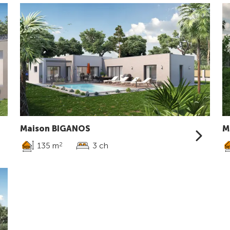
Maison BIGANOS
M
135 m
3 ch
2