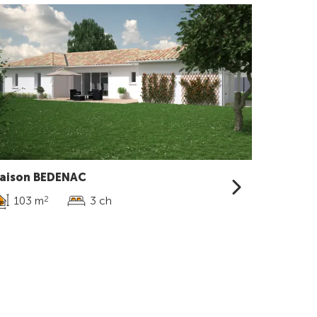
aison BEDENAC
103 m
3 ch
2