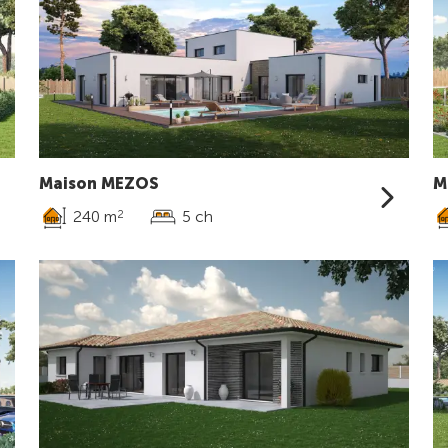
Maison MEZOS
M
240 m
5 ch
2