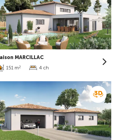
aison MARCILLAC
151 m
4 ch
2