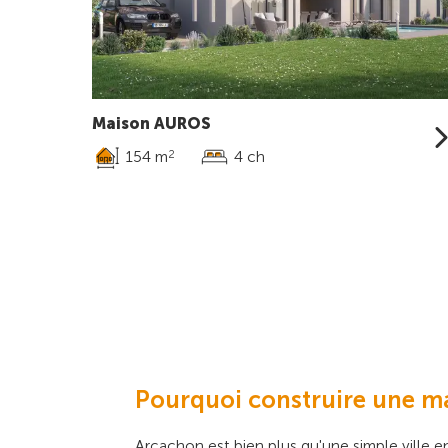
Maison AUROS
154 m
4 ch
2
Pourquoi construire une m
Arcachon est bien plus qu'une simple ville en 