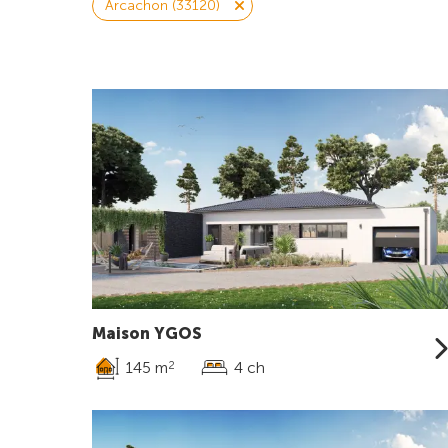
Arcachon (33120)
Maison YGOS
145 m
4 ch
2