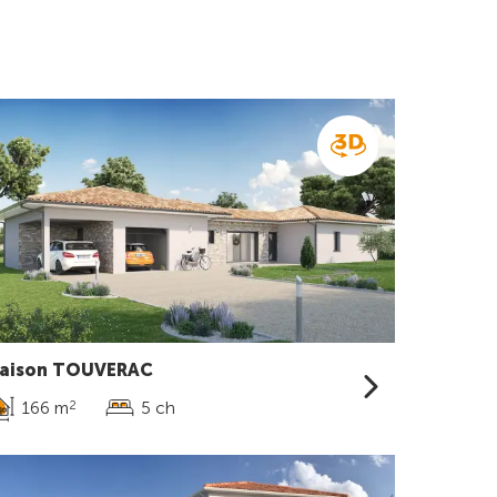
aison TOUVERAC
166 m
5 ch
2