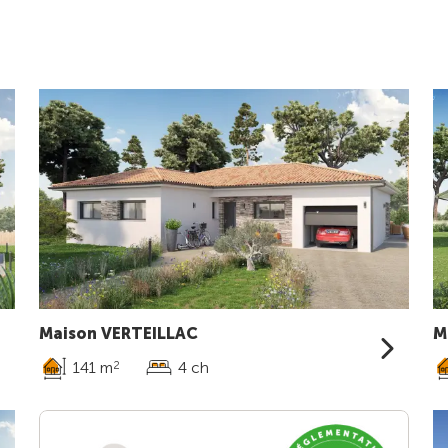
Maison VERTEILLAC
M
141 m
4 ch
2