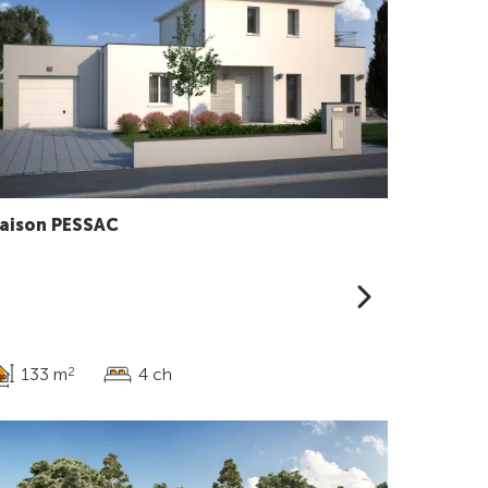
aison PESSAC
133 m
4 ch
2