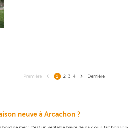
Première
1
2
3
4
Dernière
aison neuve à Arcachon ?
bord de mer : c'est un véritable havre de paix où il fait bon viv