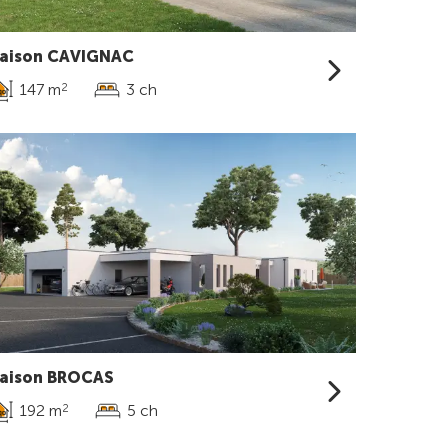
aison CAVIGNAC
147 m
3 ch
2
aison BROCAS
192 m
5 ch
2