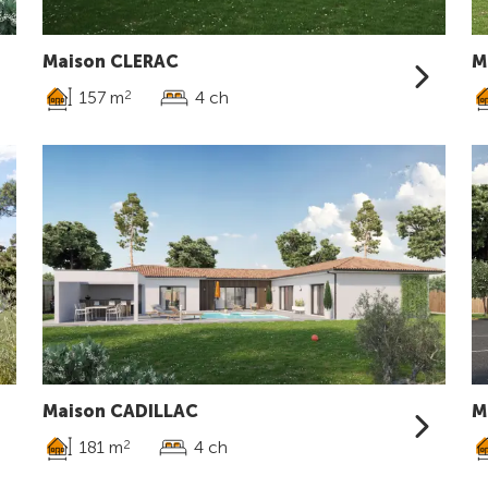
Maison CLERAC
M
157 m
4 ch
2
Maison CADILLAC
M
181 m
4 ch
2