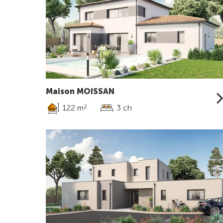
Maison MOISSAN
122 m
3 ch
2