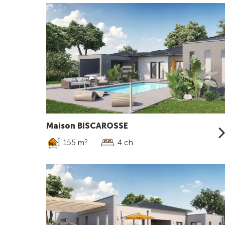
Maison BISCAROSSE
155 m
4 ch
2