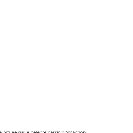
re. Située sur le célèbre bassin d’Arcachon,