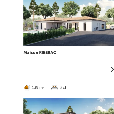
Maison RIBERAC
139 m
3 ch
2