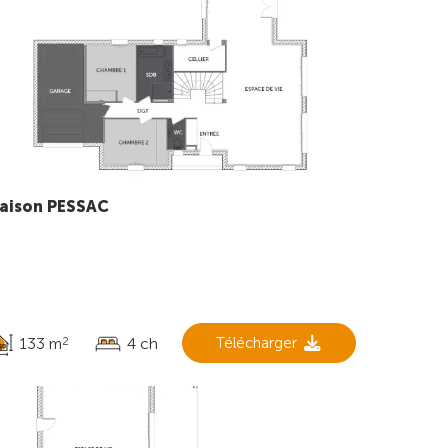
aison PESSAC
133 m
4 ch
Télécharger
2