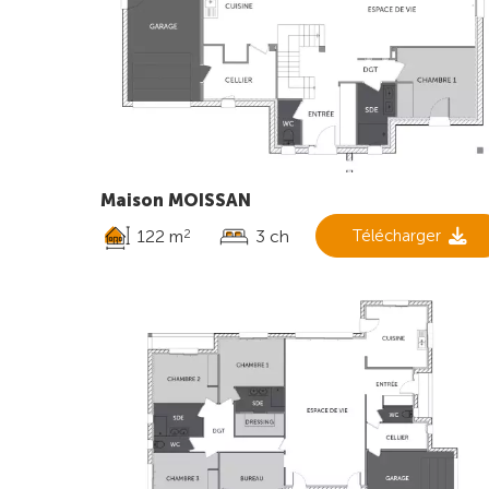
Maison MOISSAN
122 m
3 ch
Télécharger
2