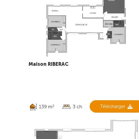
Maison RIBERAC
139 m
3 ch
Télécharger
2