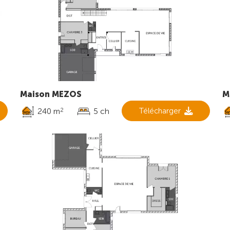
Maison MEZOS
M
240 m
5 ch
Télécharger
2