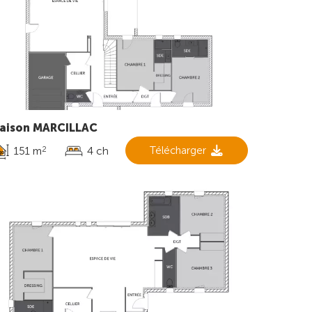
aison MARCILLAC
151 m
4 ch
Télécharger
2