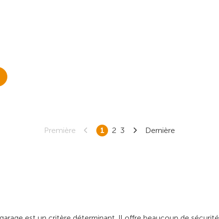
Première
1
2
3
Dernière
 garage est un critère déterminant. Il offre beaucoup de sécurité