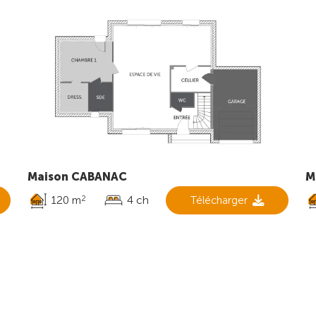
Maison CABANAC
M
120 m
4 ch
Télécharger
2