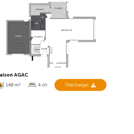
aison AGAC
148 m
4 ch
Télécharger
2