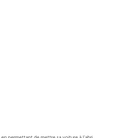
 en permettant de mettre sa voiture à l'abri.