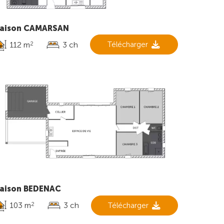
aison CAMARSAN
112 m
3 ch
Télécharger
2
aison BEDENAC
103 m
3 ch
Télécharger
2