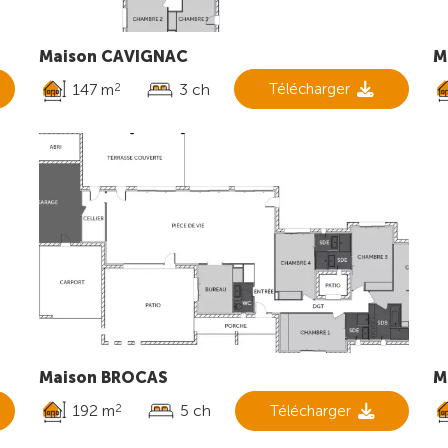
Maison CAVIGNAC
M
147 m
3 ch
Télécharger
2
Maison BROCAS
M
192 m
5 ch
Télécharger
2