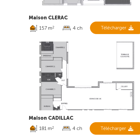
Maison CLERAC
157 m
4 ch
Télécharger
2
Maison CADILLAC
181 m
4 ch
Télécharger
2