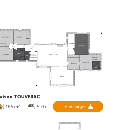
aison TOUVERAC
166 m
5 ch
Télécharger
2