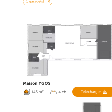
1 garage(s)
Maison YGOS
145 m
4 ch
Télécharger
2