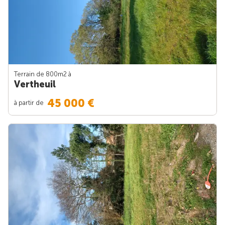
Terrain de 800m
2
à
Vertheuil
45 000 €
à partir de