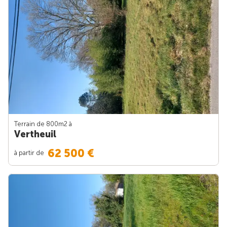
Terrain de 800m
2
à
Vertheuil
62 500 €
à partir de