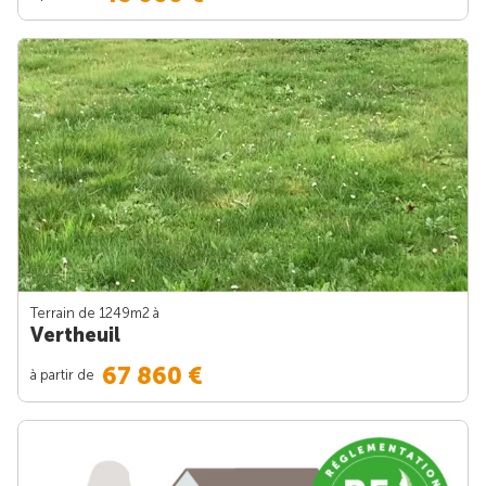
Terrain de 1249m
2
à
Vertheuil
67 860 €
à partir de