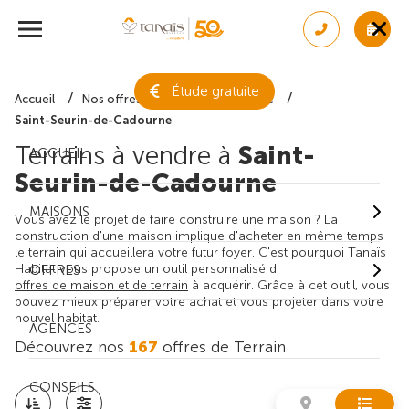
Étude gratuite
Accueil
Nos offres de terrain
Gironde
Saint-Seurin-de-Cadourne
Terrains à vendre à
Saint-
ACCUEIL
Seurin-de-Cadourne
MAISONS
Vous avez le projet de faire construire une maison ? La
construction d'une maison implique d'acheter en même temps
le terrain qui accueillera votre futur foyer. C'est pourquoi Tanaïs
Habitat vous propose un outil personnalisé d'
OFFRES
offres de maison et de terrain
à acquérir. Grâce à cet outil, vous
pouvez mieux préparer votre achat et vous projeter dans votre
nouvel habitat.
AGENCES
Découvrez nos
167
offres de Terrain
CONSEILS