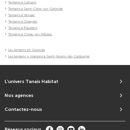
Terrains à Carcans
Terrains à Saint-Ciers-sur-Gironde
Terrains à Vensac
Terrains à Queyrac
Terrains à Étauliers
Terrains à Civrac-en-Médoc
Les terrains en Gironde
Les terrains + maisons à Saint-Seurin-de-Cadourne
L'univers Tanais Habitat
Nos agences
Contactez-nous
Réseaux sociaux