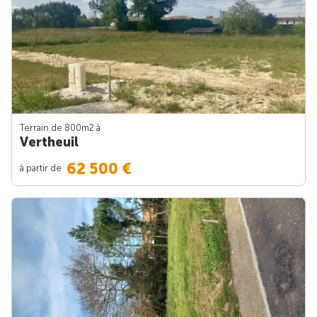
Terrain de 800m
2
à
Vertheuil
62 500 €
à partir de