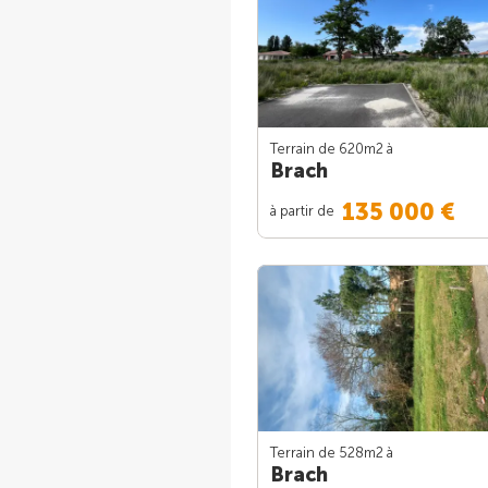
Terrain de 620m
2
à
Brach
135 000 €
à partir de
Terrain de 528m
2
à
Brach