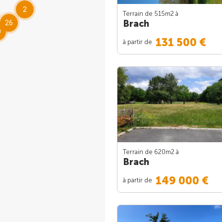
2
Terrain de 515m
2
à
Brach
26
9
131 500 €
à partir de
Terrain de 620m
2
à
Brach
149 000 €
à partir de