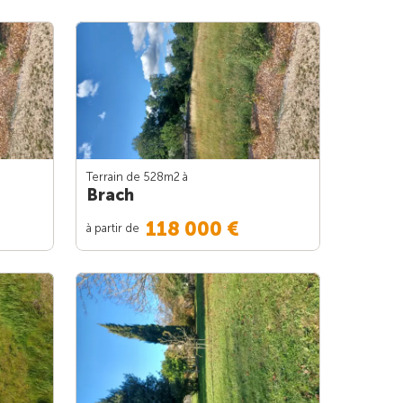
Terrain de 528m
2
à
Brach
118 000 €
à partir de