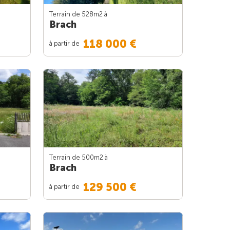
Terrain de 528m
2
à
Brach
118 000 €
à partir de
Terrain de 500m
2
à
Brach
129 500 €
à partir de