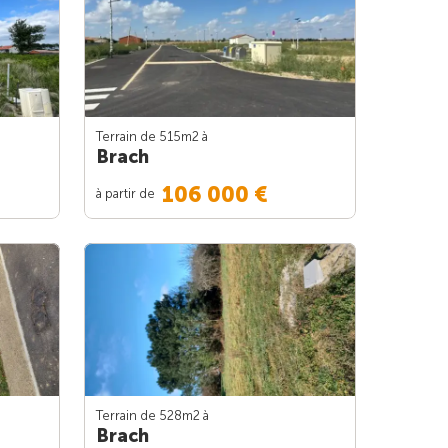
Terrain de 515m
2
à
Brach
106 000 €
à partir de
Terrain de 528m
2
à
Brach