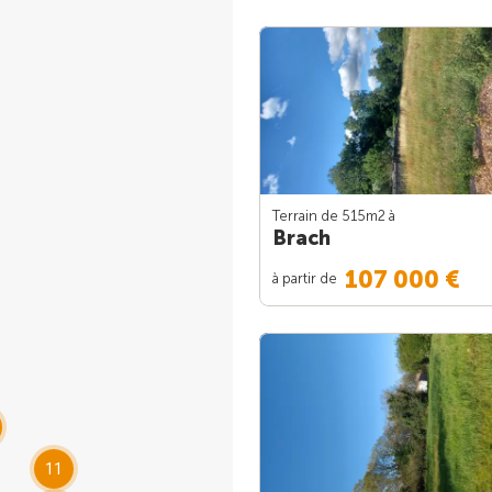
Terrain de 515m
2
à
Brach
107 000 €
à partir de
11