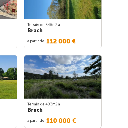
Terrain de 545m
2
à
Brach
112 000 €
à partir de
Terrain de 493m
2
à
Brach
110 000 €
à partir de