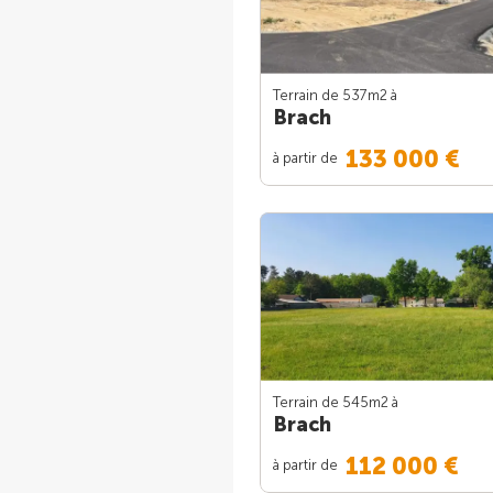
Terrain de 537m
2
à
Brach
133 000 €
à partir de
Terrain de 545m
2
à
Brach
112 000 €
à partir de