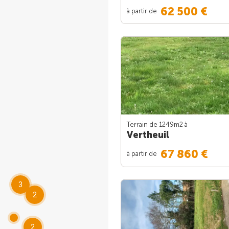
62 500 €
à partir de
Terrain de 1249m
2
à
Vertheuil
67 860 €
à partir de
3
2
2