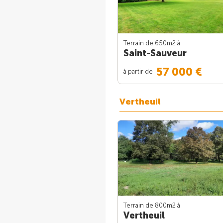
Terrain de 650m
2
à
Saint-Sauveur
57 000 €
à partir de
Vertheuil
Terrain de 800m
2
à
Vertheuil