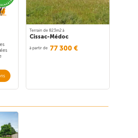
Terrain de 823m
2
à
Cissac-Médoc
les
77 300 €
à partir de
ales
e
ons