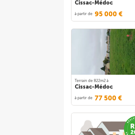
Cissac-Médoc
95 000 €
à partir de
Terrain de 822m
2
à
Cissac-Médoc
77 500 €
à partir de