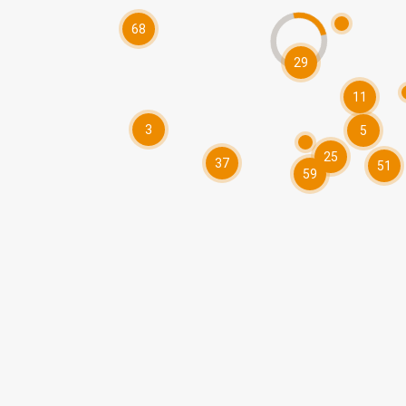
68
29
11
3
5
25
37
51
59