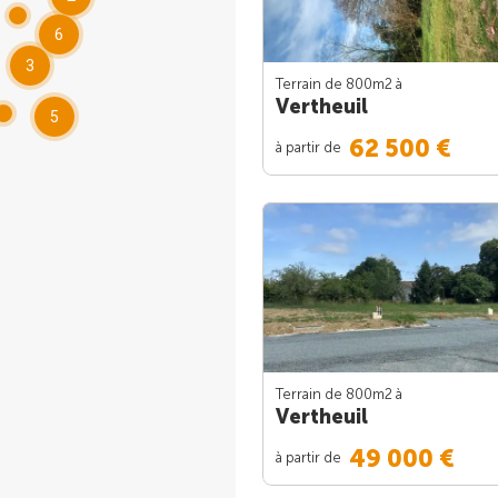
6
3
Terrain de 800m
2
à
Vertheuil
5
62 500 €
à partir de
Terrain de 800m
2
à
Vertheuil
49 000 €
à partir de