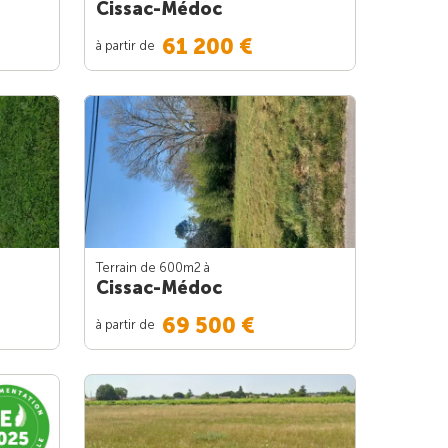
Cissac-Médoc
61 200 €
à partir de
Terrain de 600m
2
à
Cissac-Médoc
69 500 €
à partir de