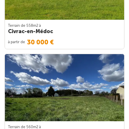
Terrain de 558m
2
à
Civrac-en-Médoc
30 000 €
à partir de
Terrain de 560m
2
à