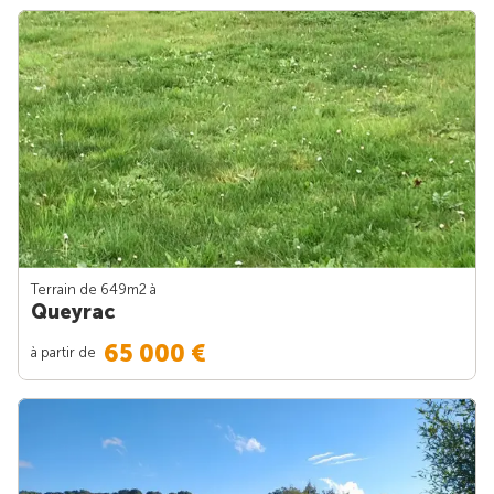
Terrain de 649m
2
à
Queyrac
65 000 €
à partir de