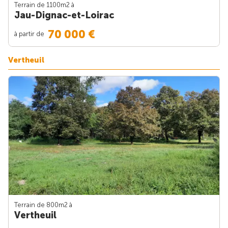
Terrain de 1100m
2
à
Jau-Dignac-et-Loirac
70 000 €
à partir de
Vertheuil
Terrain de 800m
2
à
Vertheuil