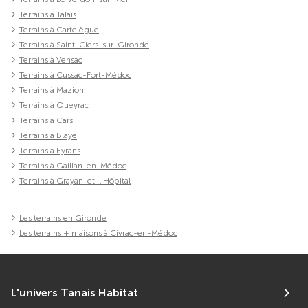
Terrains à Talais
Terrains à Cartelègue
Terrains à Saint-Ciers-sur-Gironde
Terrains à Vensac
Terrains à Cussac-Fort-Médoc
Terrains à Mazion
Terrains à Queyrac
Terrains à Cars
Terrains à Blaye
Terrains à Eyrans
Terrains à Gaillan-en-Médoc
Terrains à Grayan-et-l'Hôpital
Les terrains en Gironde
Les terrains + maisons à Civrac-en-Médoc
L'univers Tanais Habitat