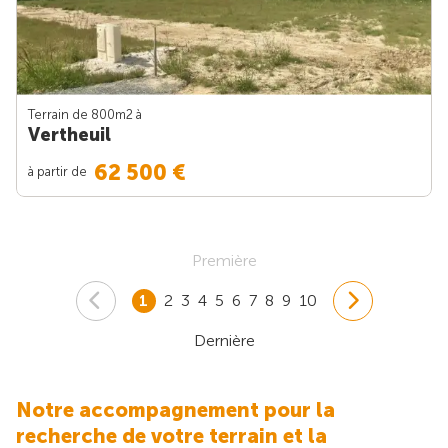
Terrain de 800m
2
à
Vertheuil
62 500 €
à partir de
Première
1
2
3
4
5
6
7
8
9
10
Dernière
Notre accompagnement pour la
recherche de votre terrain et la