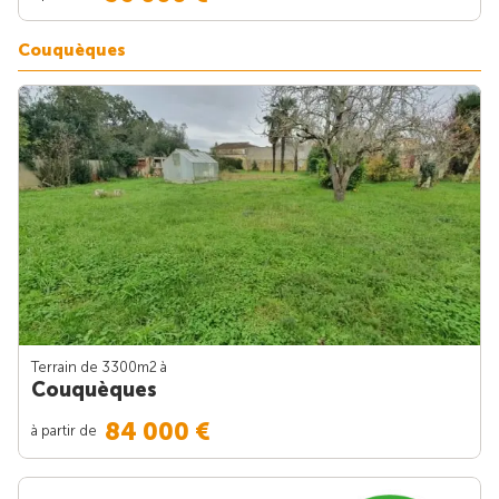
Couquèques
Terrain de 3300m
2
à
Couquèques
84 000 €
à partir de