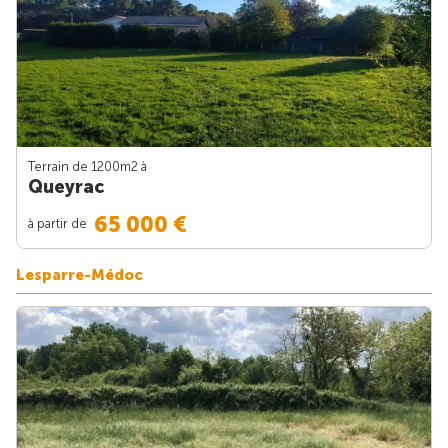
Terrain de 1200m
2
à
Queyrac
65 000 €
à partir de
Lesparre-Médoc