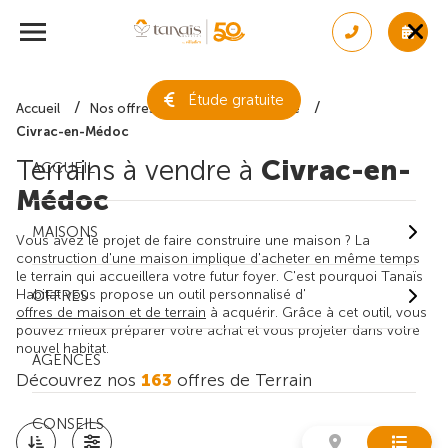
Étude gratuite
Accueil
Nos offres de terrain
Gironde
Civrac-en-Médoc
Terrains à vendre à
Civrac-en-
ACCUEIL
Médoc
MAISONS
Vous avez le projet de faire construire une maison ? La
construction d'une maison implique d'acheter en même temps
le terrain qui accueillera votre futur foyer. C'est pourquoi Tanaïs
Habitat vous propose un outil personnalisé d'
OFFRES
offres de maison et de terrain
à acquérir. Grâce à cet outil, vous
pouvez mieux préparer votre achat et vous projeter dans votre
nouvel habitat.
AGENCES
Découvrez nos
163
offres de Terrain
CONSEILS