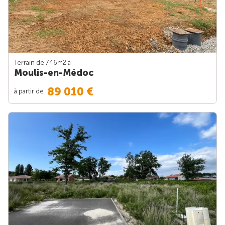
Terrain de 746m
2
à
Moulis-en-Médoc
89 010 €
à partir de