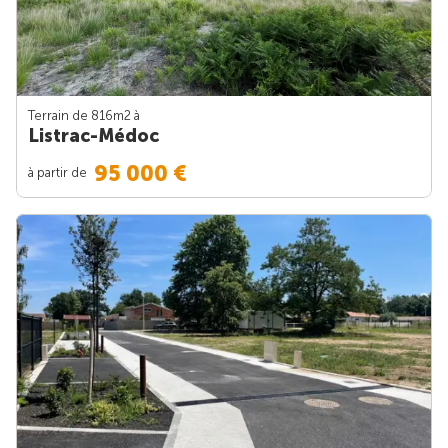
Terrain de 816m
2
à
Listrac-Médoc
95 000 €
à partir de