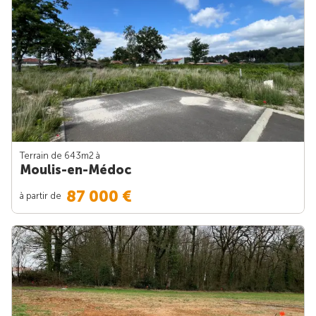
Terrain de 643m
2
à
Moulis-en-Médoc
87 000 €
à partir de