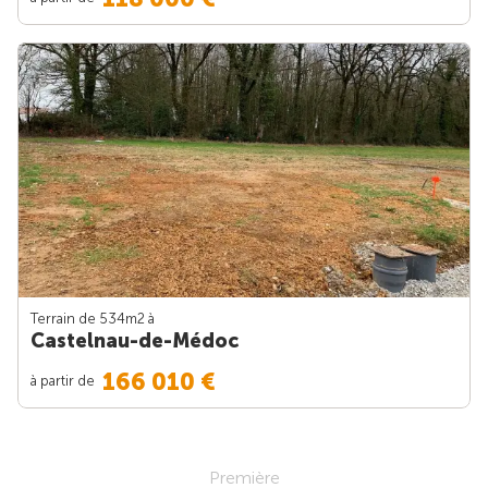
Terrain de 534m
2
à
Castelnau-de-Médoc
166 010 €
à partir de
Première