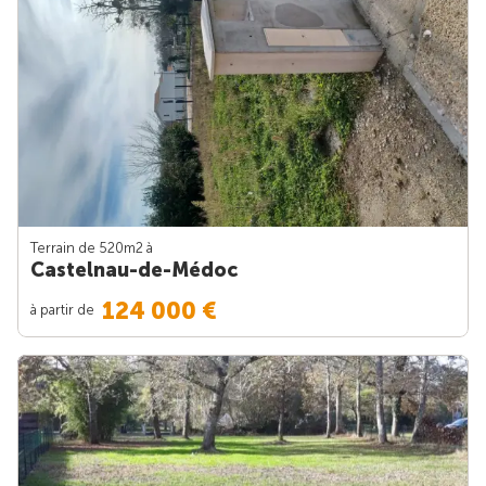
Terrain de 520m
2
à
Castelnau-de-Médoc
124 000 €
à partir de