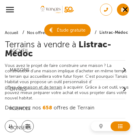
Étude gratuite
Listrac-Médoc
Accueil
Nos offres de terrain
Gironde
Terrains à vendre à
Listrac-
ACCUEIL
Médoc
Vous avez le projet de faire construire une maison ? La
MAISONS
construction d'une maison implique d'acheter en même temps
le terrain qui accueillera votre futur foyer. C'est pourquoi Tanaïs
Habitat vous propose un outil personnalisé d'
offres de maison et de terrain
à acquérir. Grâce à cet outil, vous
OFFRES
pouvez mieux préparer votre achat et vous projeter dans votre
nouvel habitat.
Découvrez nos
658
offres de Terrain
AGENCES
CONSEILS