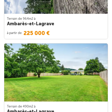
Terrain de 964m
2
à
Ambarès-et-Lagrave
225 000 €
à partir de
Terrain de 490m
2
à
Ambarès-et-Lagrave