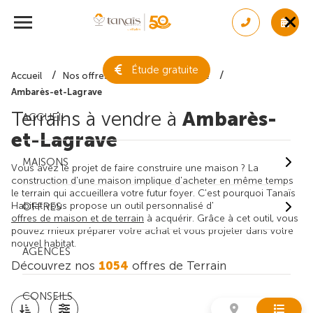
Étude gratuite
Accueil
Nos offres de terrain
Gironde
Ambarès-et-Lagrave
Terrains à vendre à
Ambarès-
ACCUEIL
et-Lagrave
MAISONS
Vous avez le projet de faire construire une maison ? La
construction d'une maison implique d'acheter en même temps
le terrain qui accueillera votre futur foyer. C'est pourquoi Tanaïs
Habitat vous propose un outil personnalisé d'
OFFRES
offres de maison et de terrain
à acquérir. Grâce à cet outil, vous
pouvez mieux préparer votre achat et vous projeter dans votre
nouvel habitat.
AGENCES
Découvrez nos
1054
offres de Terrain
CONSEILS