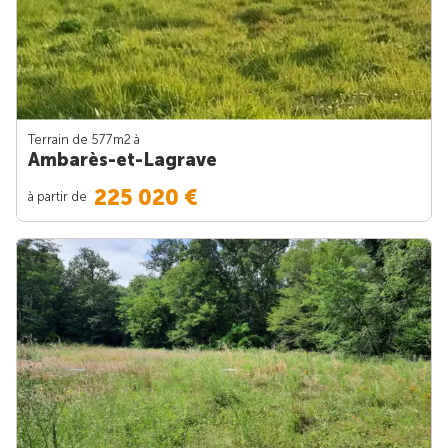
Terrain de 577m
2
à
Ambarès-et-Lagrave
225 020 €
à partir de