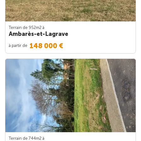
Terrain de 952m
2
à
Ambarès-et-Lagrave
148 000 €
à partir de
Terrain de 744m
2
à