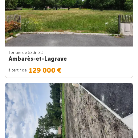
Terrain de 523m
2
à
Ambarès-et-Lagrave
129 000 €
à partir de