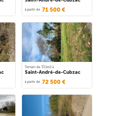
Saint-André-de-Cubzac
71 500 €
à partir de
Terrain de 351m
2
à
ac
Saint-André-de-Cubzac
72 500 €
à partir de