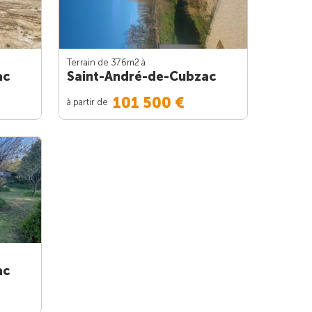
Terrain de 376m
2
à
ac
Saint-André-de-Cubzac
101 500 €
à partir de
ac