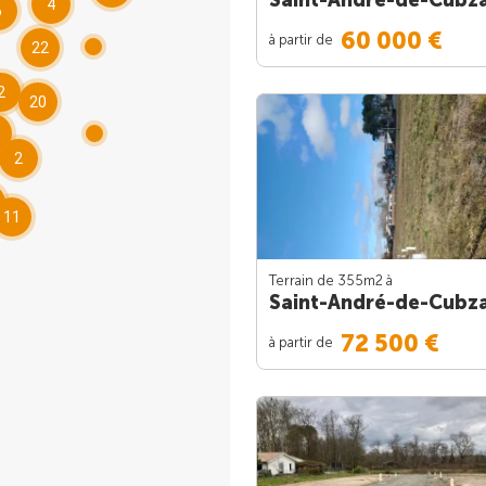
4
6
60 000 €
à partir de
22
2
20
2
11
Terrain de 355m
2
à
Saint-André-de-Cubz
72 500 €
à partir de