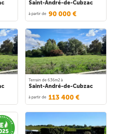
ac
Saint-André-de-Cubzac
90 000 €
à partir de
Terrain de 636m
2
à
ac
Saint-André-de-Cubzac
113 400 €
à partir de