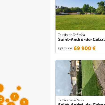
Terrain de 343m
2
à
Saint-André-de-Cubz
69 900 €
à partir de
8
5
2
Terrain de 377m
2
à
9
Saint-André-de-Cubz