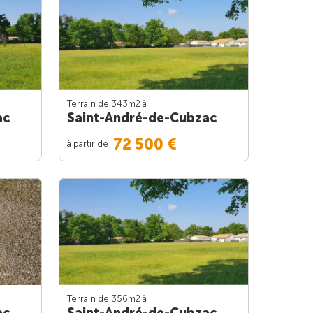
Terrain de 343m
2
à
ac
Saint-André-de-Cubzac
72 500 €
à partir de
Terrain de 356m
2
à
ac