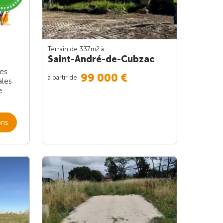
Terrain de 337m
2
à
Saint-André-de-Cubzac
les
99 000 €
à partir de
ales
e
ons