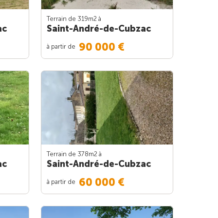
Terrain de 319m
2
à
ac
Saint-André-de-Cubzac
90 000 €
à partir de
Terrain de 378m
2
à
ac
Saint-André-de-Cubzac
60 000 €
à partir de