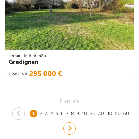
Terrain de 1030m
2
à
Gradignan
295 000 €
à partir de
Première
1
2
3
4
5
6
7
8
9
10
20
30
40
50
60