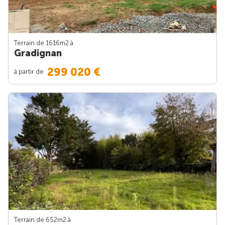
Terrain de 1616m
2
à
Gradignan
299 020 €
à partir de
Terrain de 652m
2
à