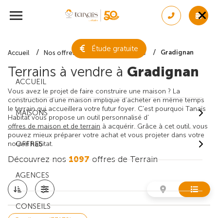
Étude gratuite
Gradignan
Accueil
Nos offres de terrain
Gironde
Terrains à vendre à
Gradignan
ACCUEIL
Vous avez le projet de faire construire une maison ? La
construction d'une maison implique d'acheter en même temps
le terrain qui accueillera votre futur foyer. C'est pourquoi Tanaïs
MAISONS
Habitat vous propose un outil personnalisé d'
offres de maison et de terrain
à acquérir. Grâce à cet outil, vous
pouvez mieux préparer votre achat et vous projeter dans votre
nouvel habitat.
OFFRES
Découvrez nos
1097
offres de Terrain
AGENCES
CONSEILS