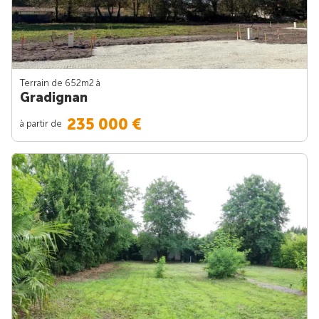
Terrain de 652m
2
à
Gradignan
235 000 €
à partir de