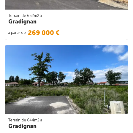
Terrain de 652m
2
à
Gradignan
269 000 €
à partir de
Terrain de 644m
2
à
Gradignan