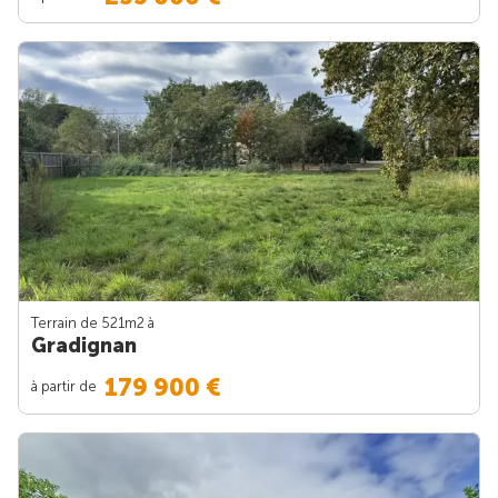
Terrain de 521m
2
à
Gradignan
179 900 €
à partir de