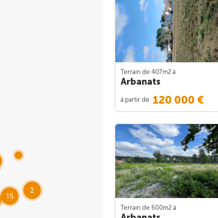
Terrain de 407m
2
à
Arbanats
120 000 €
à partir de
2
15
Terrain de 600m
2
à
Arbanats