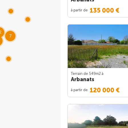
135 000 €
à partir de
2
7
Terrain de 549m
2
à
Arbanats
120 000 €
à partir de