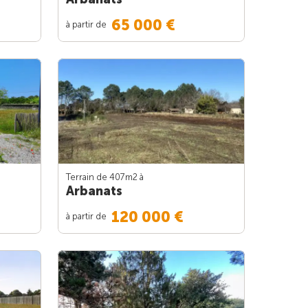
65 000 €
à partir de
Terrain de 407m
2
à
Arbanats
120 000 €
à partir de