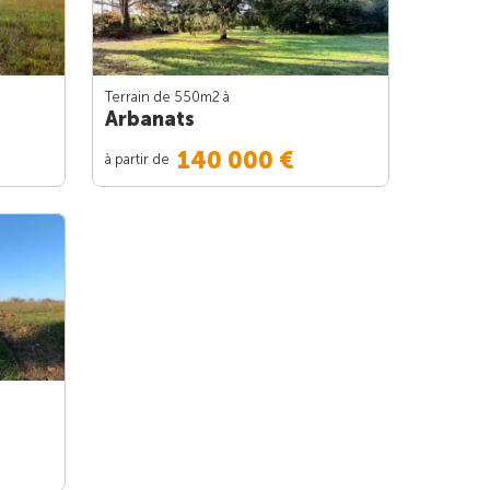
Terrain de 550m
2
à
Arbanats
140 000 €
à partir de