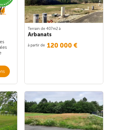
Terrain de 407m
2
à
Arbanats
les
120 000 €
à partir de
ales
e
ons