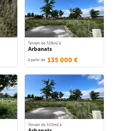
Terrain de 518m
2
à
Arbanats
135 000 €
à partir de
Terrain de 550m
2
à
Arbanats