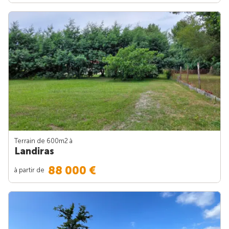
Terrain de 600m
2
à
Landiras
88 000 €
à partir de