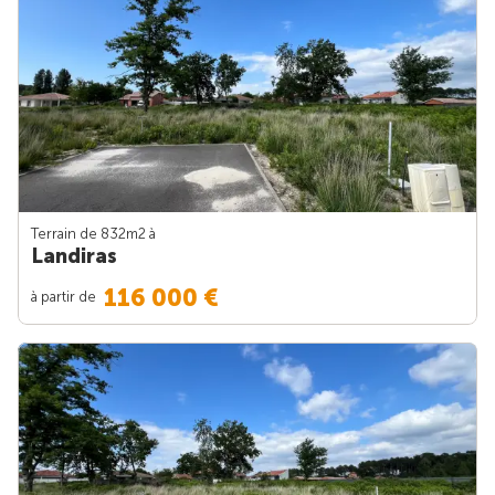
Terrain de 832m
2
à
Landiras
116 000 €
à partir de