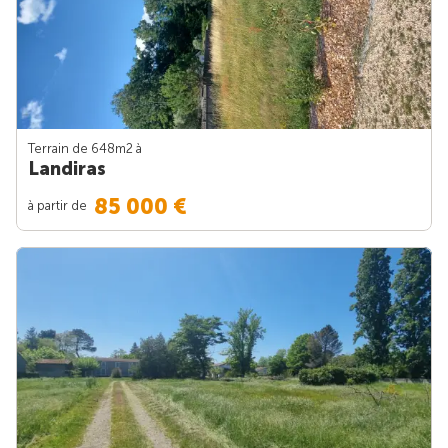
Terrain de 648m
2
à
Landiras
85 000 €
à partir de