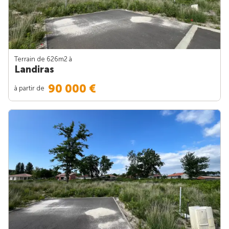
Terrain de 626m
2
à
Landiras
90 000 €
à partir de