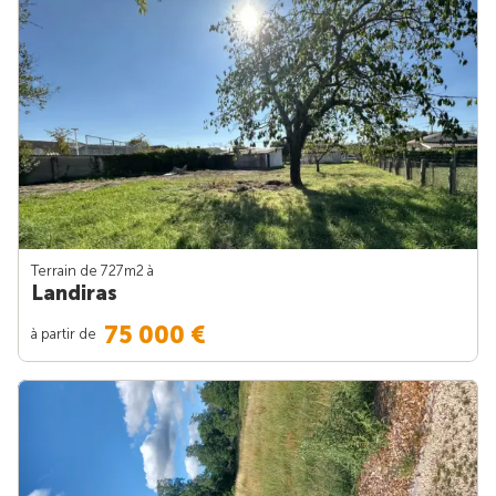
Terrain de 727m
2
à
Landiras
75 000 €
à partir de