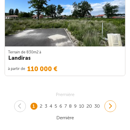
Terrain de 830m
2
à
Landiras
110 000 €
à partir de
Première
1
2
3
4
5
6
7
8
9
10
20
30
Dernière