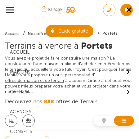
Étude gratuite
Portets
Accueil
Nos offres de terrain
Gironde
Terrains à vendre à
Portets
ACCUEIL
Vous avez le projet de faire construire une maison ? La
construction d'une maison implique d'acheter en même temps
le terrain qui accueillera votre futur foyer. C'est pourquoi Tanaïs
MAISONS
Habitat vous propose un outil personnalisé d'
offres de maison et de terrain
à acquérir. Grâce à cet outil, vous
pouvez mieux préparer votre achat et vous projeter dans votre
nouvel habitat.
OFFRES
Découvrez nos
888
offres de Terrain
AGENCES
CONSEILS