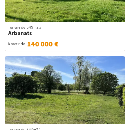
Terrain de 549m
2
à
Arbanats
140 000 €
à partir de
Terrain de 732m
2
à