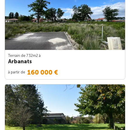
Terrain de 732m
2
à
Arbanats
160 000 €
à partir de