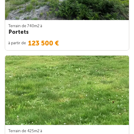
Terrain de 740m
2
à
Portets
123 500 €
à partir de
Terrain de 425m
2
à