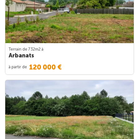
Terrain de 732m
2
à
Arbanats
120 000 €
à partir de