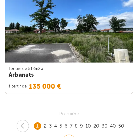
Terrain de 518m
2
à
Arbanats
135 000 €
à partir de
Première
1
2
3
4
5
6
7
8
9
10
20
30
40
50