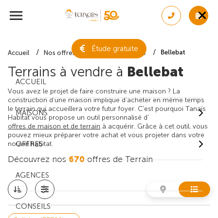
Étude gratuite
Bellebat
Accueil
Nos offres de terrain
Gironde
Terrains à vendre à
Bellebat
ACCUEIL
Vous avez le projet de faire construire une maison ? La
construction d'une maison implique d'acheter en même temps
le terrain qui accueillera votre futur foyer. C'est pourquoi Tanaïs
MAISONS
Habitat vous propose un outil personnalisé d'
offres de maison et de terrain
à acquérir. Grâce à cet outil, vous
pouvez mieux préparer votre achat et vous projeter dans votre
nouvel habitat.
OFFRES
Découvrez nos
670
offres de Terrain
AGENCES
CONSEILS