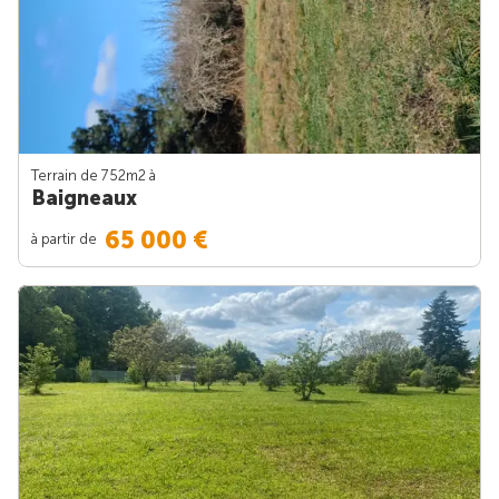
Terrain de 752m
2
à
Baigneaux
65 000 €
à partir de