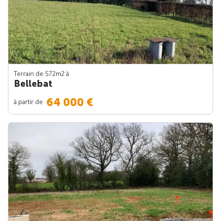
Terrain de 572m
2
à
Bellebat
64 000 €
à partir de