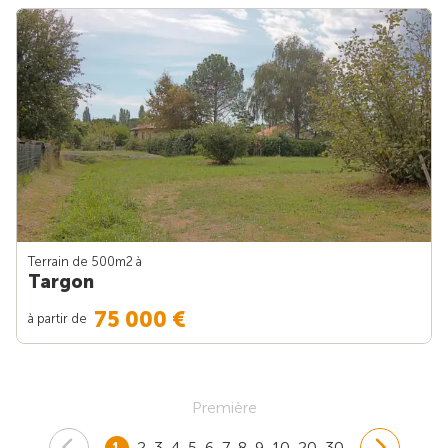
Terrain de 500m
2
à
Targon
75 000 €
à partir de
Première
1
2
3
4
5
6
7
8
9
10
20
30