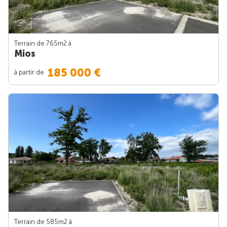
Terrain de 765m
2
à
Mios
185 000 €
à partir de
Terrain de 585m
2
à