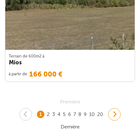
Terrain de 600m
2
à
Mios
166 000 €
à partir de
Première
1
2
3
4
5
6
7
8
9
10
20
Dernière