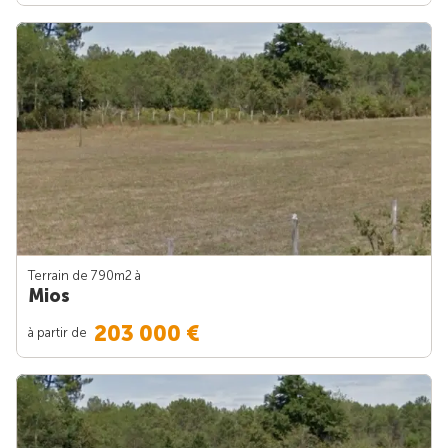
Terrain de 790m
2
à
Mios
203 000 €
à partir de