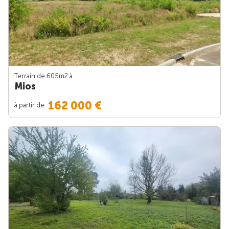
Terrain de 605m
2
à
Mios
162 000 €
à partir de