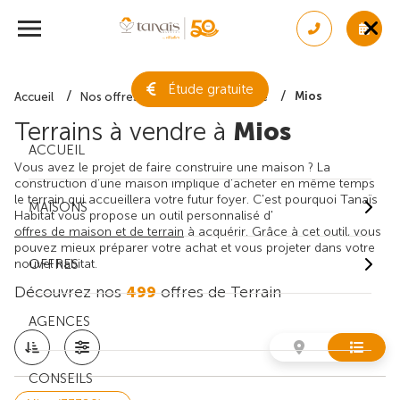
Étude gratuite
Mios
Accueil
Nos offres de terrain
Gironde
Terrains à vendre à
Mios
ACCUEIL
Vous avez le projet de faire construire une maison ? La
construction d'une maison implique d'acheter en même temps
le terrain qui accueillera votre futur foyer. C'est pourquoi Tanaïs
MAISONS
Habitat vous propose un outil personnalisé d'
offres de maison et de terrain
à acquérir. Grâce à cet outil, vous
pouvez mieux préparer votre achat et vous projeter dans votre
nouvel habitat.
OFFRES
Découvrez nos
499
offres de Terrain
AGENCES
CONSEILS