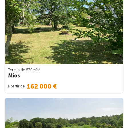
Terrain de 570m
2
à
Mios
162 000 €
à partir de