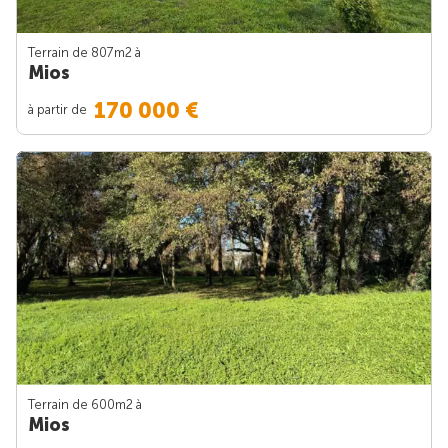
Terrain de 807m
2
à
Mios
170 000 €
à partir de
Terrain de 600m
2
à
Mios