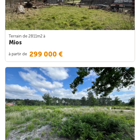
Terrain de 2811m
2
à
Mios
299 000 €
à partir de