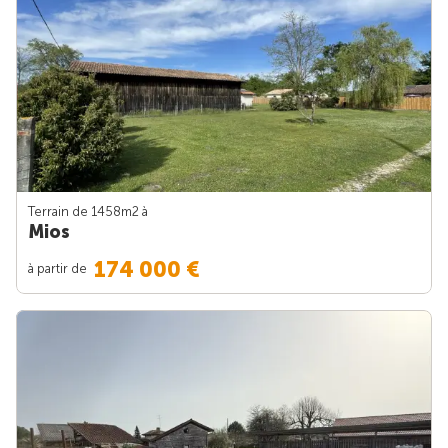
Terrain de 1458m
2
à
Mios
174 000 €
à partir de