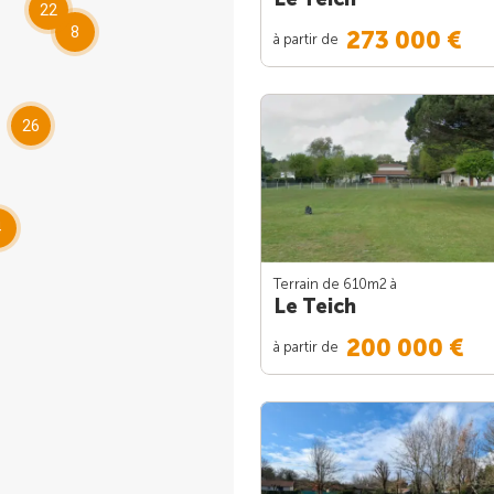
22
8
273 000 €
à partir de
26
4
Terrain de 610m
2
à
Le Teich
200 000 €
à partir de