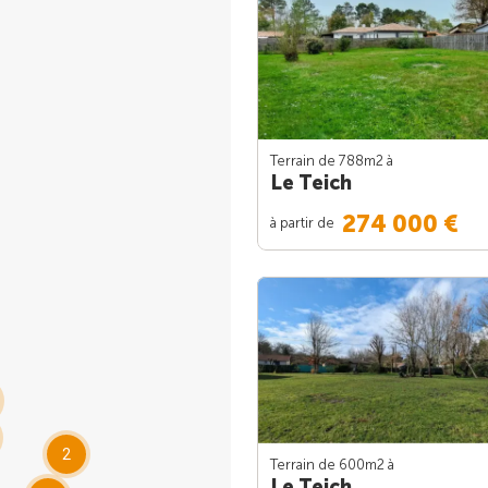
Terrain de 788m
2
à
Le Teich
274 000 €
à partir de
2
Terrain de 600m
2
à
Le Teich