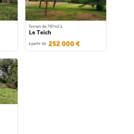
Terrain de 787m
2
à
Le Teich
252 000 €
à partir de