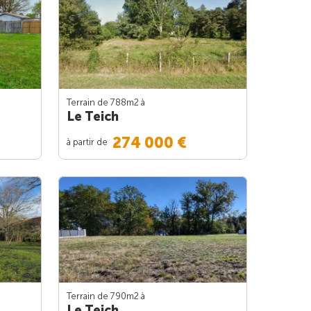
Terrain de 788m
2
à
Le Teich
274 000 €
à partir de
Terrain de 790m
2
à
Le Teich