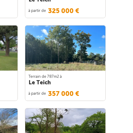
325 000 €
à partir de
Terrain de 787m
2
à
Le Teich
357 000 €
à partir de