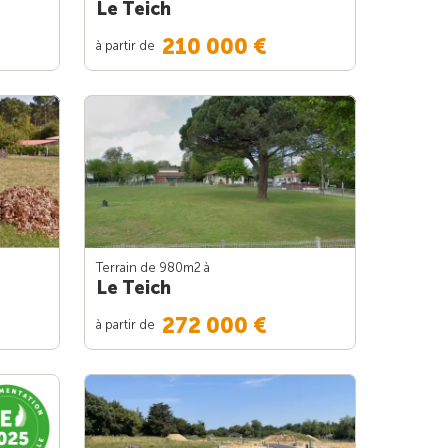
Le Teich
210 000 €
à partir de
Terrain de 980m
2
à
Le Teich
272 000 €
à partir de