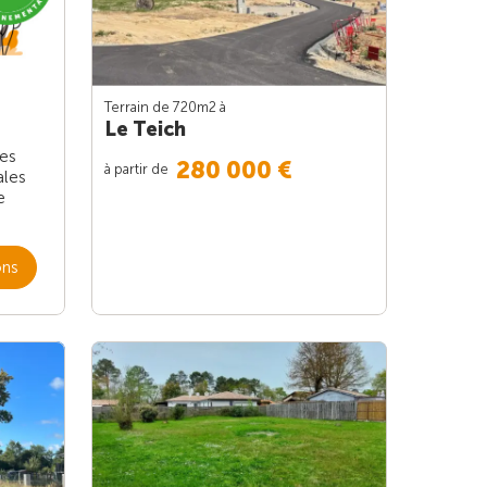
Terrain de 720m
2
à
Le Teich
les
280 000 €
à partir de
ales
e
ons