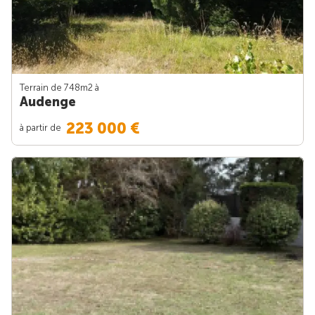
Terrain de 748m
2
à
Audenge
223 000 €
à partir de