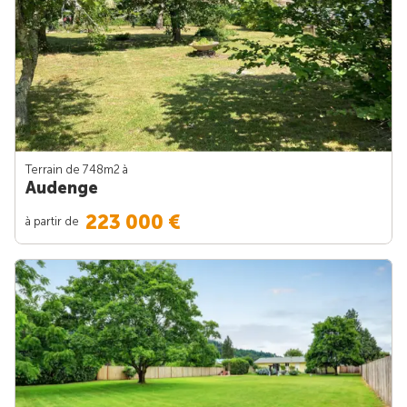
Terrain de 748m
2
à
Audenge
223 000 €
à partir de