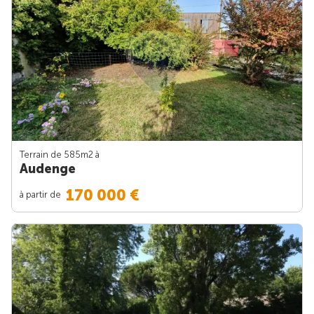
Terrain de 585m
2
à
Audenge
170 000 €
à partir de