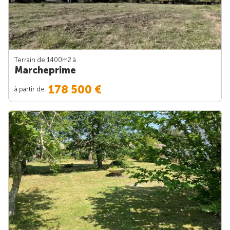
Terrain de 1400m
2
à
Marcheprime
178 500 €
à partir de