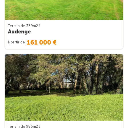
Terrain de 339m
2
à
Audenge
161 000 €
à partir de
Terrain de 986m
2
à