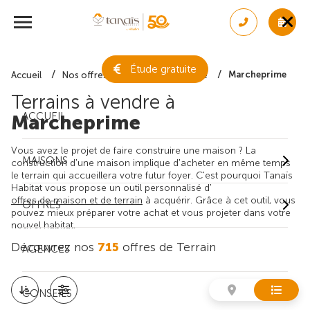
Étude gratuite
Marcheprime
Accueil
Nos offres de terrain
Gironde
Terrains à vendre à
ACCUEIL
Marcheprime
Vous avez le projet de faire construire une maison ? La
MAISONS
construction d'une maison implique d'acheter en même temps
le terrain qui accueillera votre futur foyer. C'est pourquoi Tanaïs
Habitat vous propose un outil personnalisé d'
offres de maison et de terrain
à acquérir. Grâce à cet outil, vous
OFFRES
pouvez mieux préparer votre achat et vous projeter dans votre
nouvel habitat.
Découvrez nos
715
offres de Terrain
AGENCES
CONSEILS