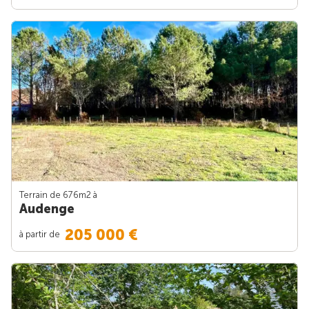
Terrain de 676m
2
à
Audenge
205 000 €
à partir de