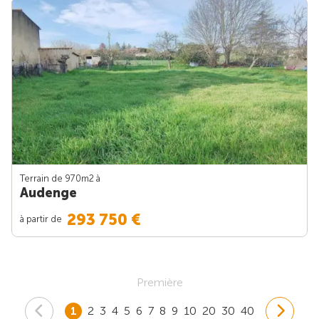
Terrain de 970m
2
à
Audenge
293 750 €
à partir de
Première
1
2
3
4
5
6
7
8
9
10
20
30
40