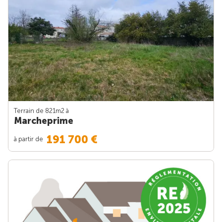
Terrain de 821m
2
à
Marcheprime
191 700 €
à partir de