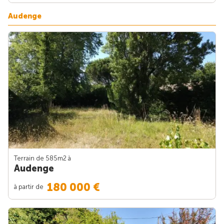
Audenge
Terrain de 585m
2
à
Audenge
180 000 €
à partir de