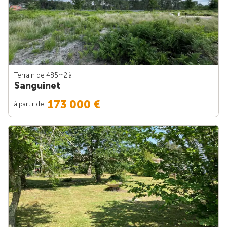
Terrain de 485m
2
à
Sanguinet
173 000 €
à partir de