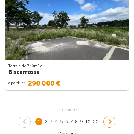
Terrain de 740m
2
à
Biscarrosse
290 000 €
à partir de
Première
1
2
3
4
5
6
7
8
9
10
20
Dernière