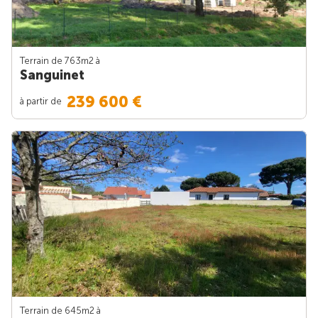
Terrain de 763m
2
à
Sanguinet
239 600 €
à partir de
Terrain de 645m
2
à