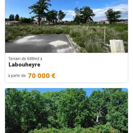
Terrain de 688m
2
à
Labouheyre
70 000 €
à partir de