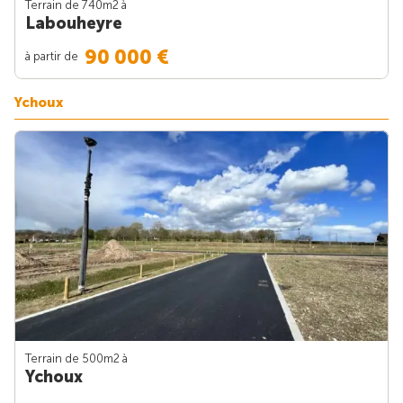
Terrain de 740m
2
à
Labouheyre
90 000 €
à partir de
Ychoux
Terrain de 500m
2
à
Ychoux