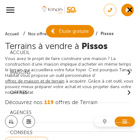
Étude gratuite
Pissos
Accueil
Nos offres de terrain
Landes
Terrains à vendre à
Pissos
ACCUEIL
Vous avez le projet de faire construire une maison ? La
construction d'une maison implique d'acheter en même temps
le terrain qui accueillera votre futur foyer. C'est pourquoi Tanaïs
MAISONS
Habitat vous propose un outil personnalisé d'
offres de maison et de terrain
à acquérir. Grâce à cet outil, vous
pouvez mieux préparer votre achat et vous projeter dans votre
nouvel habitat.
OFFRES
Découvrez nos
119
offres de Terrain
AGENCES
CONSEILS