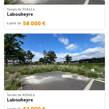
Terrain de 354m
2
à
Labouheyre
58 000 €
à partir de
Terrain de 400m
2
à
Labouheyre
à partir de