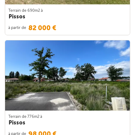
Terrain de 690m
2
à
Pissos
82 000 €
à partir de
Terrain de 776m
2
à
Pissos
98 000 €
à partir de