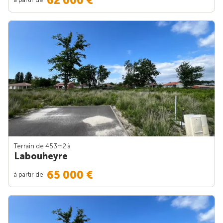
62 000 €
Terrain de 453m
2
à
Labouheyre
65 000 €
à partir de