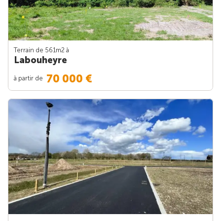
Terrain de 561m
2
à
Labouheyre
70 000 €
à partir de