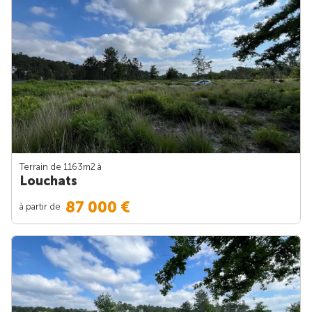
Terrain de 1163m
2
à
Louchats
87 000 €
à partir de