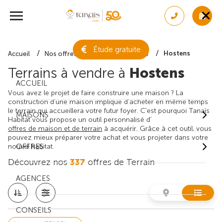
Étude gratuite
Hostens
Accueil
Nos offres de terrain
Gironde
Terrains à vendre à
Hostens
ACCUEIL
Vous avez le projet de faire construire une maison ? La
construction d'une maison implique d'acheter en même temps
le terrain qui accueillera votre futur foyer. C'est pourquoi Tanaïs
MAISONS
Habitat vous propose un outil personnalisé d'
offres de maison et de terrain
à acquérir. Grâce à cet outil, vous
pouvez mieux préparer votre achat et vous projeter dans votre
nouvel habitat.
OFFRES
Découvrez nos
337
offres de Terrain
AGENCES
CONSEILS