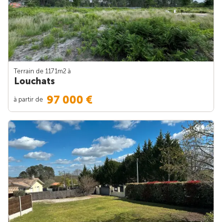
Terrain de 1171m
2
à
Louchats
97 000 €
à partir de