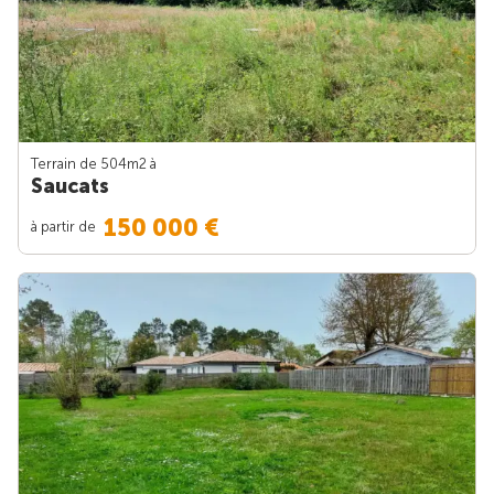
Terrain de 504m
2
à
Saucats
150 000 €
à partir de