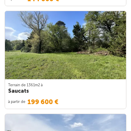
Terrain de 1361m
2
à
Saucats
199 600 €
à partir de