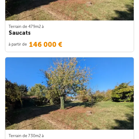
Terrain de 479m
2
à
Saucats
146 000 €
à partir de
Terrain de 730m
2
à