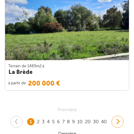
Terrain de 1489m
2
à
La Brède
200 000 €
à partir de
Première
1
2
3
4
5
6
7
8
9
10
20
30
40
Dernière