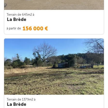
Terrain de 645m
2
à
La Brède
156 000 €
à partir de
Terrain de 1379m
2
à
La Brède