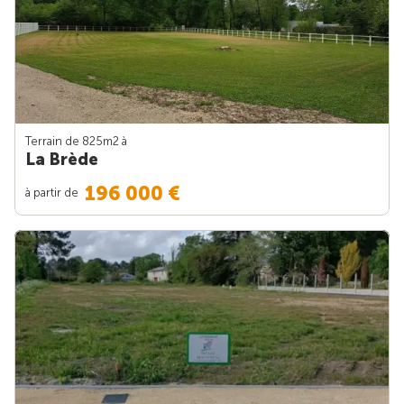
Terrain de 825m
2
à
La Brède
196 000 €
à partir de