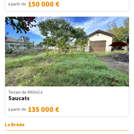
150 000 €
à partir de
Terrain de 480m
2
à
Saucats
135 000 €
à partir de
La Brède