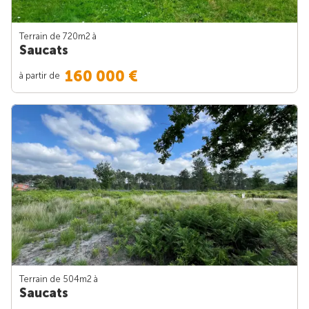
Terrain de 720m
2
à
Saucats
160 000 €
à partir de
Terrain de 504m
2
à
Saucats