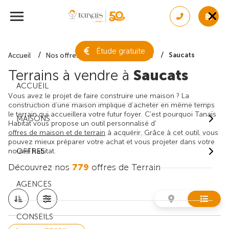
Étude gratuite
Saucats
Accueil
Nos offres de terrain
Gironde
Terrains à vendre à
Saucats
ACCUEIL
Vous avez le projet de faire construire une maison ? La
construction d'une maison implique d'acheter en même temps
le terrain qui accueillera votre futur foyer. C'est pourquoi Tanaïs
MAISONS
Habitat vous propose un outil personnalisé d'
offres de maison et de terrain
à acquérir. Grâce à cet outil, vous
pouvez mieux préparer votre achat et vous projeter dans votre
nouvel habitat.
OFFRES
Découvrez nos
779
offres de Terrain
AGENCES
CONSEILS