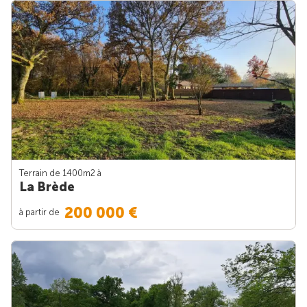
Terrain de 1400m
2
à
La Brède
200 000 €
à partir de