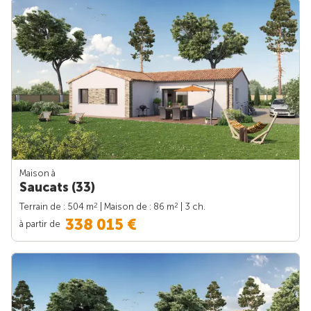
Maison à
Saucats (33)
2
2
Terrain de : 504 m
| Maison de : 86 m
| 3 ch.
338 015 €
à partir de