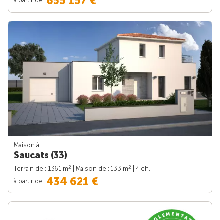
655 157 €
Maison à
Saucats (33)
2
2
Terrain de : 1361 m
| Maison de : 133 m
| 4 ch.
434 621 €
à partir de