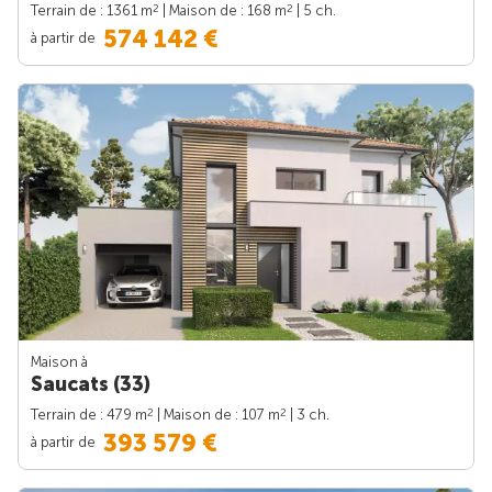
2
2
Terrain de : 1361 m
| Maison de : 168 m
| 5 ch.
574 142 €
à partir de
Maison à
Saucats (33)
2
2
Terrain de : 479 m
| Maison de : 107 m
| 3 ch.
393 579 €
à partir de