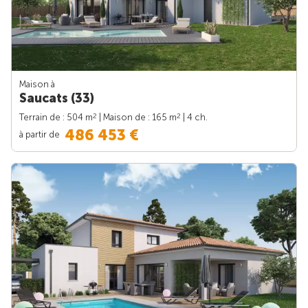
Maison à
Saucats (33)
2
2
Terrain de : 504 m
| Maison de : 165 m
| 4 ch.
486 453 €
à partir de