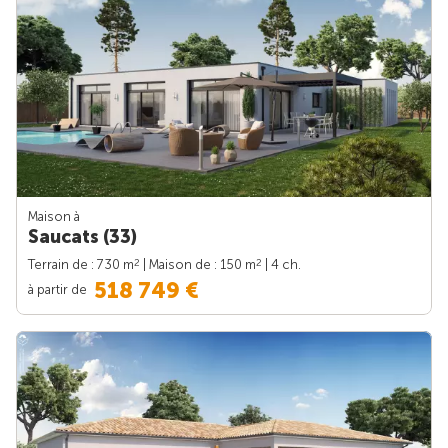
Maison à
Saucats (33)
2
2
Terrain de : 730 m
| Maison de : 150 m
| 4 ch.
518 749 €
à partir de