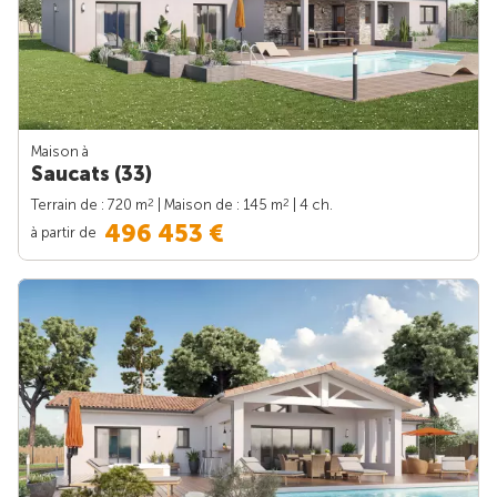
Maison à
Saucats (33)
2
2
Terrain de : 720 m
| Maison de : 145 m
| 4 ch.
496 453 €
à partir de