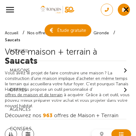
Étude gratuite
Accueil
Nos offres de maison + terrain
Gironde
Saucats
Votre maison + terrain à
ACCUEIL
Saucats
MAISONS
Vous avez le projet de faire construire une maison ? La
construction d'une maison implique d'acheter en même temps
le terrain qui accueillera votre futur foyer. C'est pourquoi Tanaïs
Habitat vous propose un outil personnalisé d'
OFFRES
offres de maison et de terrain
à acquérir. Grâce à cet outil, vous
pouvez mieux préparer votre achat et vous projeter dans votre
nouvel habitat.
AGENCES
Découvrez nos
963
offres de Maison + Terrain
CONSEILS