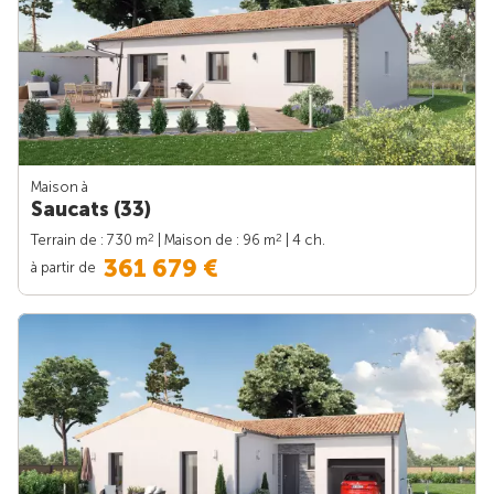
Maison à
Saucats (33)
2
2
Terrain de : 730 m
| Maison de : 96 m
| 4 ch.
361 679 €
à partir de