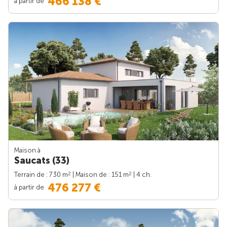
466 138 €
à partir de
Maison à
Saucats (33)
2
2
Terrain de : 730 m
| Maison de : 151 m
| 4 ch.
476 277 €
à partir de