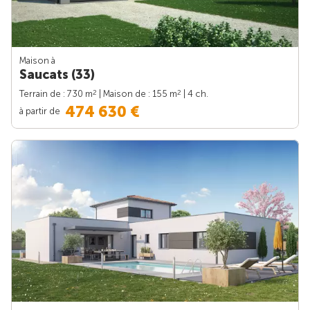
Maison à
Saucats (33)
2
2
Terrain de : 730 m
| Maison de : 155 m
| 4 ch.
474 630 €
à partir de