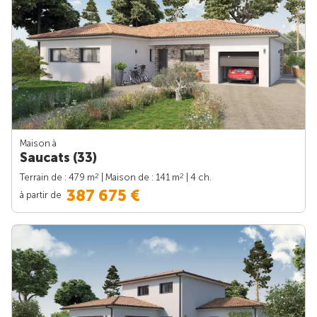
Maison à
Saucats (33)
2
2
Terrain de : 479 m
| Maison de : 141 m
| 4 ch.
387 675 €
à partir de