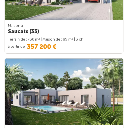
Maison à
Saucats (33)
2
2
Terrain de : 730 m
| Maison de : 89 m
| 3 ch.
357 200 €
à partir de