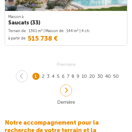
Maison à
Saucats (33)
2
2
Terrain de : 1361 m
| Maison de : 144 m
| 4 ch.
515 738 €
à partir de
Première
1
2
3
4
5
6
7
8
9
10
20
30
40
50
Dernière
Notre accompagnement pour la
recherche de votre terrain et la