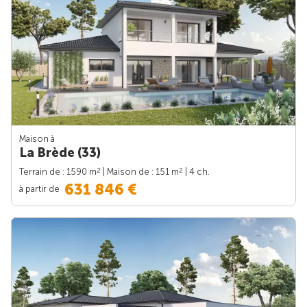
Maison à
La Brède (33)
2
2
Terrain de : 1590 m
| Maison de : 151 m
| 4 ch.
631 846 €
à partir de