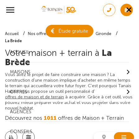
Étude gratuite
Accueil
Nos offres de maison + terrain
Gironde
La Brède
Votre maison + terrain à
La
ACCUEIL
Brède
MAISONS
Vous avez le projet de faire construire une maison ? La
construction d'une maison implique d'acheter en même temps
le terrain qui accueillera votre futur foyer. C'est pourquoi Tanaïs
Habitat vous propose un outil personnalisé d'
OFFRES
offres de maison et de terrain
à acquérir. Grâce à cet outil, vous
pouvez mieux préparer votre achat et vous projeter dans votre
nouvel habitat.
AGENCES
Découvrez nos
1011
offres de Maison + Terrain
CONSEILS