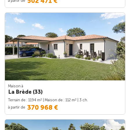
502 471 €
à partir de
Maison à
La Brède (33)
2
2
Terrain de : 1194 m
| Maison de : 112 m
| 3 ch.
370 968 €
à partir de