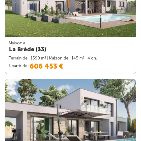
Maison à
La Brède (33)
2
2
Terrain de : 1590 m
| Maison de : 145 m
| 4 ch.
606 453 €
à partir de