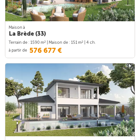
Maison à
La Brède (33)
2
2
Terrain de : 1590 m
| Maison de : 151 m
| 4 ch.
576 677 €
à partir de