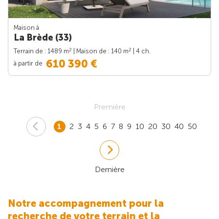
Maison à
La Brède (33)
2
2
Terrain de : 1489 m
| Maison de : 140 m
| 4 ch.
610 390 €
à partir de
Première
1
2
3
4
5
6
7
8
9
10
20
30
40
50
Dernière
Notre accompagnement pour la
recherche de votre terrain et la