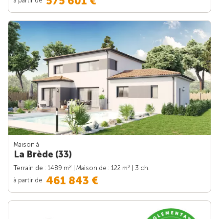
575 601 €
Maison à
La Brède (33)
2
2
Terrain de : 1489 m
| Maison de : 122 m
| 3 ch.
461 843 €
à partir de