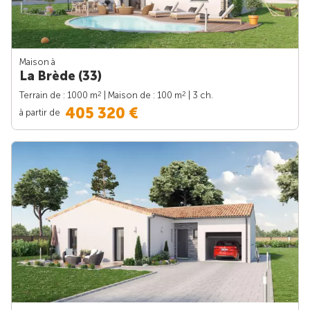
Maison à
La Brède (33)
2
2
Terrain de : 1000 m
| Maison de : 100 m
| 3 ch.
405 320 €
à partir de