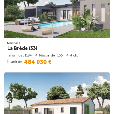
Maison à
La Brède (33)
2
2
Terrain de : 1194 m
| Maison de : 155 m
| 4 ch.
484 030 €
à partir de