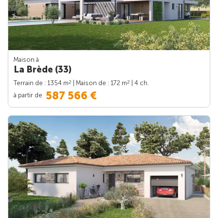
Maison à
La Brède (33)
2
2
Terrain de : 1354 m
| Maison de : 172 m
| 4 ch.
587 566 €
à partir de