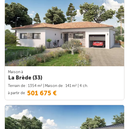
Maison à
La Brède (33)
2
2
Terrain de : 1354 m
| Maison de : 141 m
| 4 ch.
501 675 €
à partir de