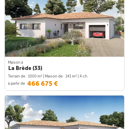
Maison à
La Brède (33)
2
2
Terrain de : 1000 m
| Maison de : 141 m
| 4 ch.
466 675 €
à partir de