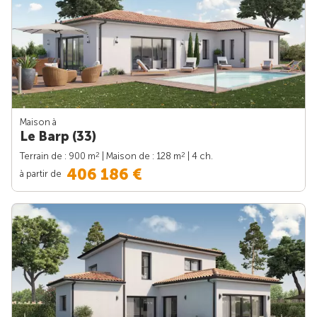
Maison à
Le Barp (33)
2
2
Terrain de : 900 m
| Maison de : 128 m
| 4 ch.
406 186 €
à partir de