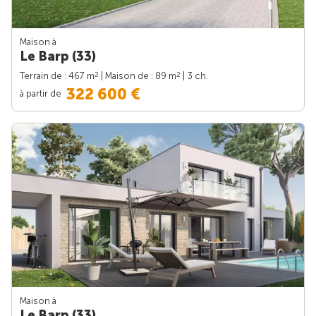
Maison à
Le Barp (33)
2
2
Terrain de : 467 m
| Maison de : 89 m
| 3 ch.
322 600 €
à partir de
Maison à
Le Barp (33)