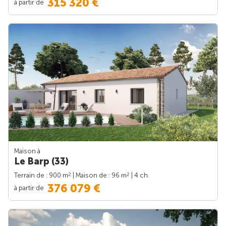
315 320 €
à partir de
Maison à
Le Barp (33)
2
2
Terrain de : 900 m
| Maison de : 96 m
| 4 ch.
376 079 €
à partir de