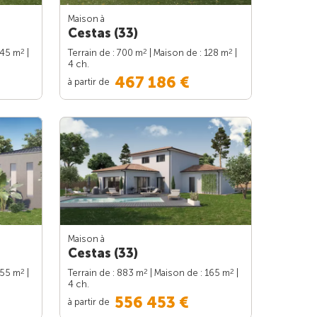
Maison à
Cestas (33)
2
2
2
145 m
|
Terrain de : 700 m
| Maison de : 128 m
|
4 ch.
467 186 €
à partir de
Maison à
Cestas (33)
2
2
2
155 m
|
Terrain de : 883 m
| Maison de : 165 m
|
4 ch.
556 453 €
à partir de