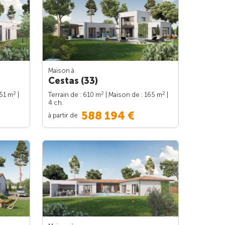
Maison à
Cestas (33)
2
2
2
151 m
|
Terrain de : 610 m
| Maison de : 165 m
|
4 ch.
588 194 €
à partir de