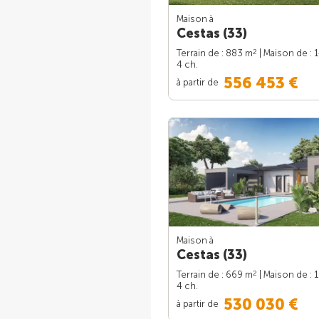
Maison à
Cestas (33)
2
Terrain de : 883 m
| Maison de : 
4 ch.
556 453 €
à partir de
Maison à
Cestas (33)
2
Terrain de : 669 m
| Maison de : 
4 ch.
530 030 €
à partir de