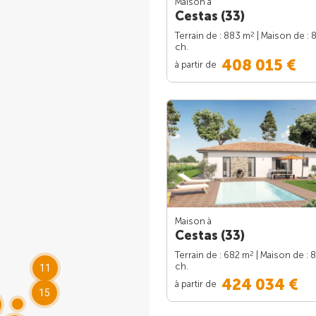
Maison à
Cestas (33)
2
Terrain de : 883 m
| Maison de : 
ch.
408 015 €
à partir de
Maison à
Cestas (33)
2
Terrain de : 682 m
| Maison de : 
ch.
11
424 034 €
à partir de
15