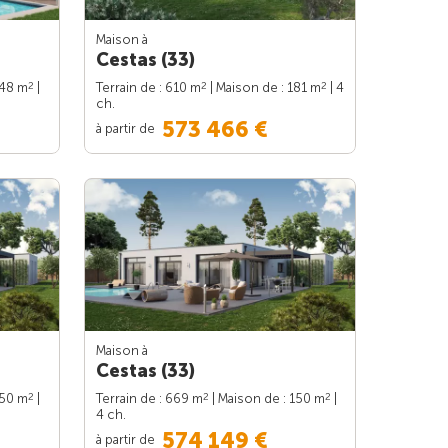
Maison à
Cestas (33)
2
2
2
148 m
|
Terrain de : 610 m
| Maison de : 181 m
| 4
ch.
573 466 €
à partir de
Maison à
Cestas (33)
2
2
2
150 m
|
Terrain de : 669 m
| Maison de : 150 m
|
4 ch.
574 149 €
à partir de