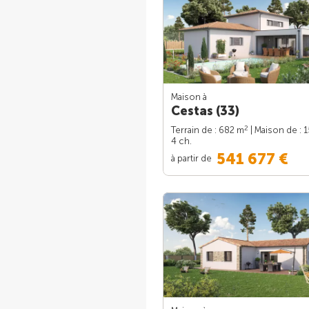
Maison à
Cestas (33)
2
Terrain de : 682 m
| Maison de : 
4 ch.
541 677 €
à partir de