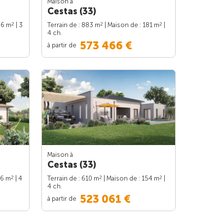
Maison à
Cestas (33)
2
2
2
86 m
| 3
Terrain de : 883 m
| Maison de : 181 m
|
4 ch.
573 466 €
à partir de
Maison à
Cestas (33)
2
2
2
86 m
| 4
Terrain de : 610 m
| Maison de : 154 m
|
4 ch.
523 061 €
à partir de