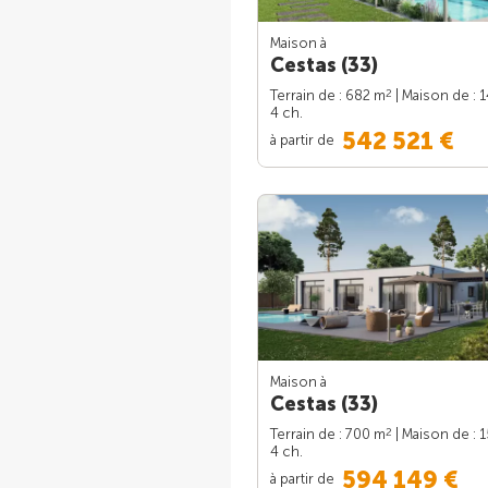
Maison à
Cestas (33)
2
Terrain de : 682 m
| Maison de : 
4 ch.
542 521 €
à partir de
Maison à
Cestas (33)
2
Terrain de : 700 m
| Maison de : 
4 ch.
594 149 €
à partir de