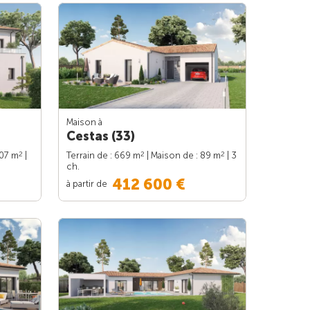
Maison à
Cestas (33)
2
2
2
107 m
|
Terrain de : 669 m
| Maison de : 89 m
| 3
ch.
412 600 €
à partir de