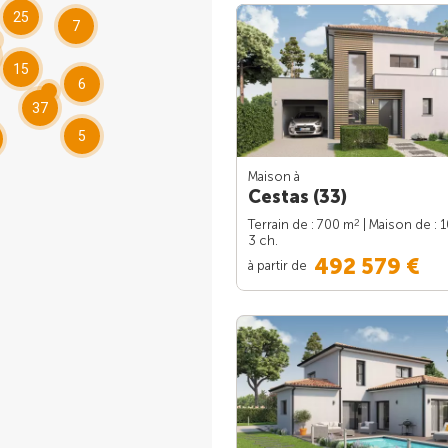
25
7
15
6
37
5
Maison à
Cestas (33)
2
Terrain de : 700 m
| Maison de : 
3 ch.
492 579 €
à partir de