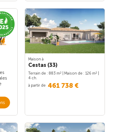
Maison à
Cestas (33)
les
2
2
Terrain de : 883 m
| Maison de : 126 m
|
ales
4 ch.
e
461 738 €
à partir de
ons