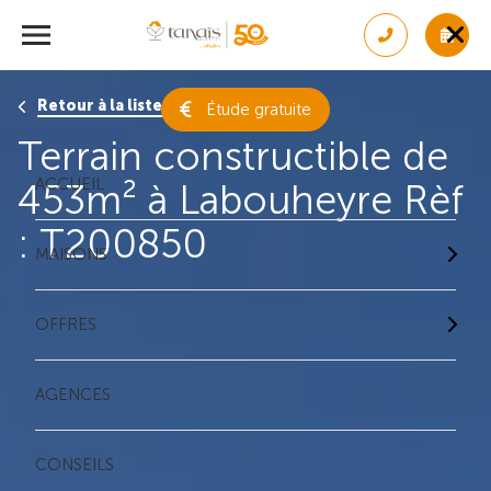
Retour à la liste des résultats
Étude gratuite
Terrain constructible de
ACCUEIL
453m² à Labouheyre Rèf
: T200850
MAISONS
OFFRES
AGENCES
CONSEILS