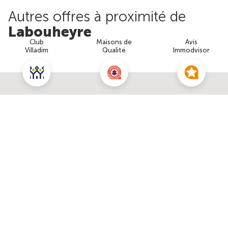
Autres offres à proximité de
Labouheyre
Club
Maisons de
Avis
Villadim
Qualité
Immodvisor
En voir plus
Nous contacter pour ce terrain
NOUS CONTACTER
POUR CETTE OFFRE
2
Terrain de 1040m
à
Aureilhan