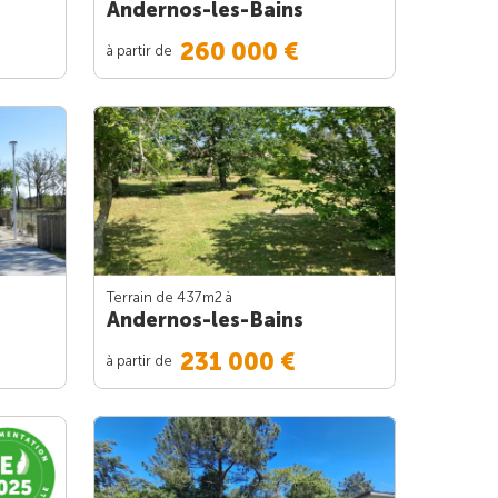
Andernos-les-Bains
260 000 €
à partir de
Terrain de 437m
2
à
Andernos-les-Bains
231 000 €
à partir de