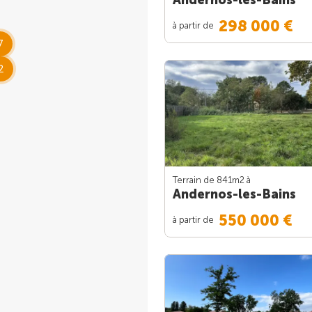
298 000 €
à partir de
7
2
Terrain de 841m
2
à
Andernos-les-Bains
550 000 €
à partir de