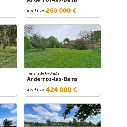
260 000 €
à partir de
Terrain de 840m
2
à
Andernos-les-Bains
424 000 €
à partir de