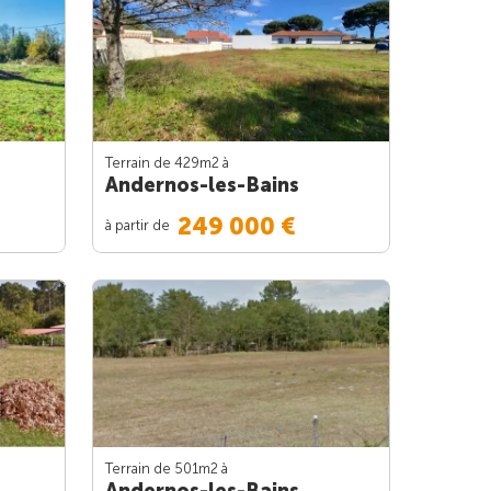
Terrain de 429m
2
à
Andernos-les-Bains
249 000 €
à partir de
Terrain de 501m
2
à
Andernos-les-Bains