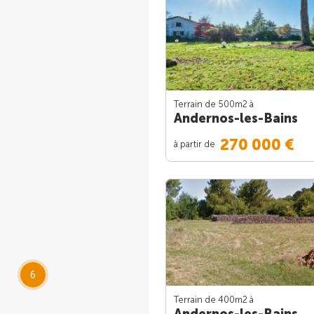
Terrain de 500m
2
à
Andernos-les-Bains
270 000 €
à partir de
6
Terrain de 400m
2
à
Andernos-les-Bains