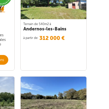
Terrain de 540m
2
à
Andernos-les-Bains
les
312 000 €
à partir de
ales
e
ons