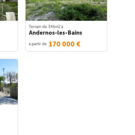
Terrain de 346m
2
à
Andernos-les-Bains
170 000 €
à partir de