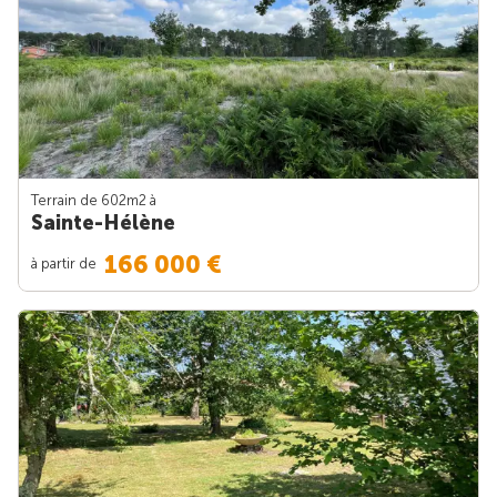
Terrain de 602m
2
à
Sainte-Hélène
166 000 €
à partir de