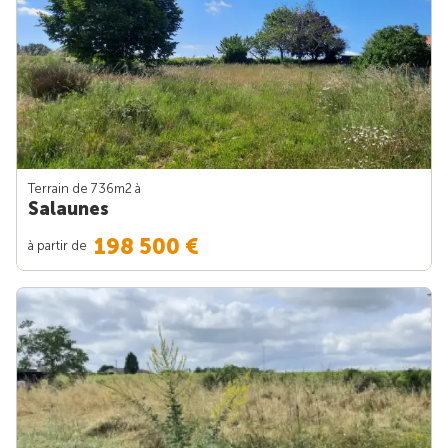
Terrain de 736m
2
à
Salaunes
198 500 €
à partir de