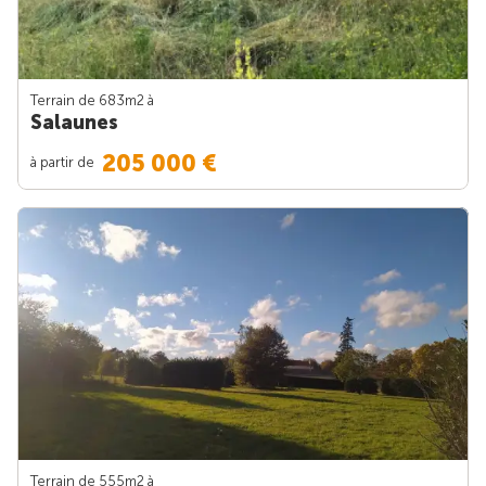
Terrain de 683m
2
à
Salaunes
205 000 €
à partir de
Terrain de 555m
2
à