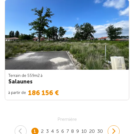
Terrain de 559m
2
à
Salaunes
186 156 €
à partir de
Première
1
2
3
4
5
6
7
8
9
10
20
30