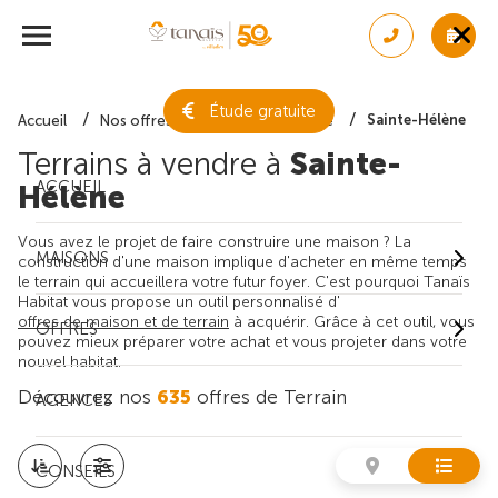
Étude gratuite
Sainte-Hélène
Accueil
Nos offres de terrain
Gironde
Terrains à vendre à
Sainte-
ACCUEIL
Hélène
Vous avez le projet de faire construire une maison ? La
MAISONS
construction d'une maison implique d'acheter en même temps
le terrain qui accueillera votre futur foyer. C'est pourquoi Tanaïs
Habitat vous propose un outil personnalisé d'
offres de maison et de terrain
à acquérir. Grâce à cet outil, vous
OFFRES
pouvez mieux préparer votre achat et vous projeter dans votre
nouvel habitat.
Découvrez nos
635
offres de Terrain
AGENCES
CONSEILS