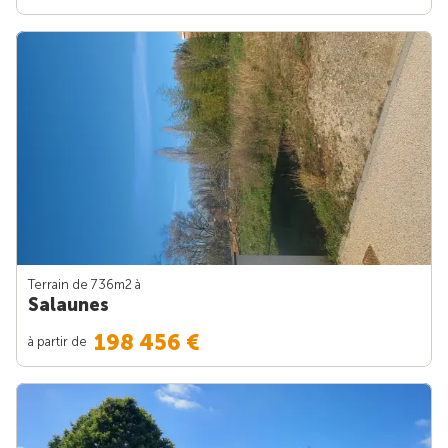
Terrain de 736m
2
à
Salaunes
198 456 €
à partir de