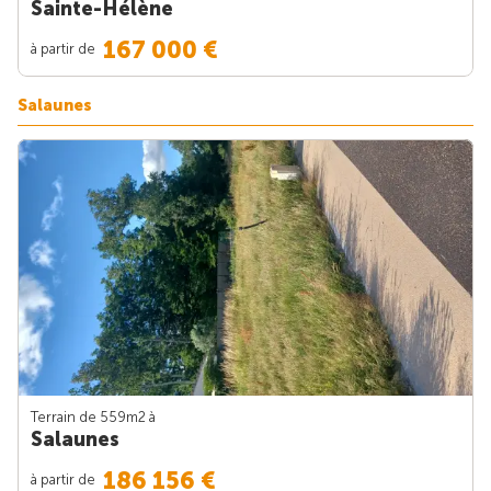
Sainte-Hélène
167 000 €
à partir de
Salaunes
Terrain de 559m
2
à
Salaunes
186 156 €
à partir de