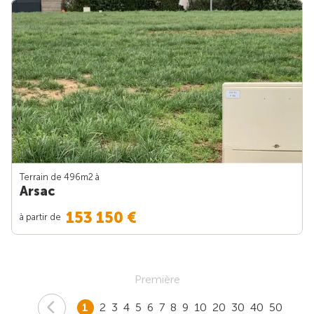
Terrain de 496m
2
à
Arsac
153 150 €
à partir de
Première
1
2
3
4
5
6
7
8
9
10
20
30
40
50