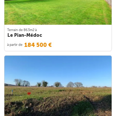
Terrain de 863m
2
à
Le Pian-Médoc
184 500 €
à partir de