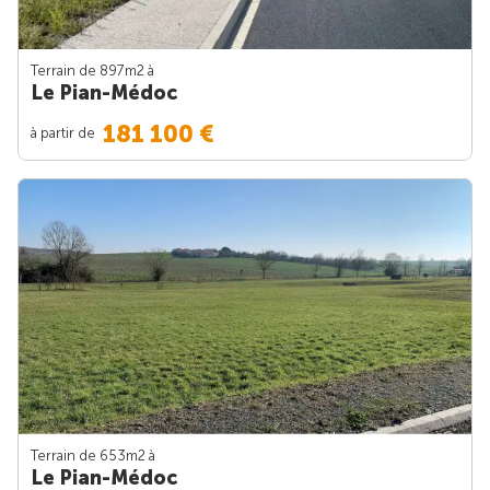
Terrain de 897m
2
à
Le Pian-Médoc
181 100 €
à partir de
Terrain de 653m
2
à
Le Pian-Médoc