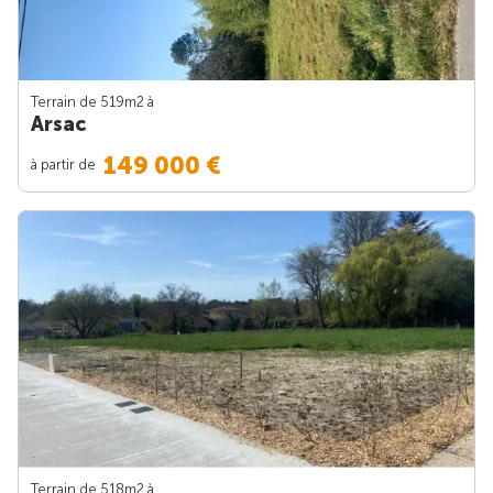
Terrain de 519m
2
à
Arsac
149 000 €
à partir de
Terrain de 518m
2
à