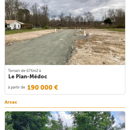
Terrain de 676m
2
à
Le Pian-Médoc
190 000 €
à partir de
Arsac