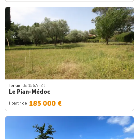
Terrain de 1567m
2
à
Le Pian-Médoc
185 000 €
à partir de