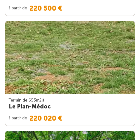
220 500 €
à partir de
Terrain de 653m
2
à
Le Pian-Médoc
220 020 €
à partir de