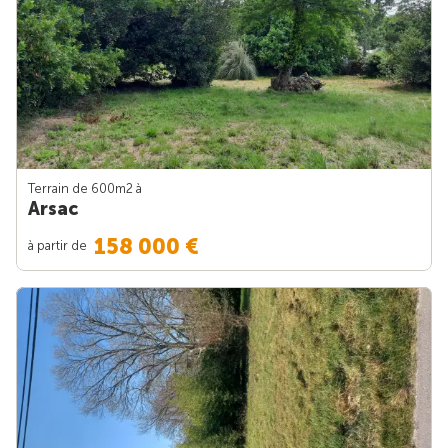
Terrain de 600m
2
à
Arsac
158 000 €
à partir de