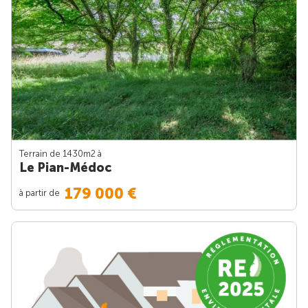
Terrain de 1430m
2
à
Le Pian-Médoc
179 000 €
à partir de