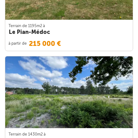
Terrain de 1195m
2
à
Le Pian-Médoc
215 000 €
à partir de
Terrain de 1430m
2
à