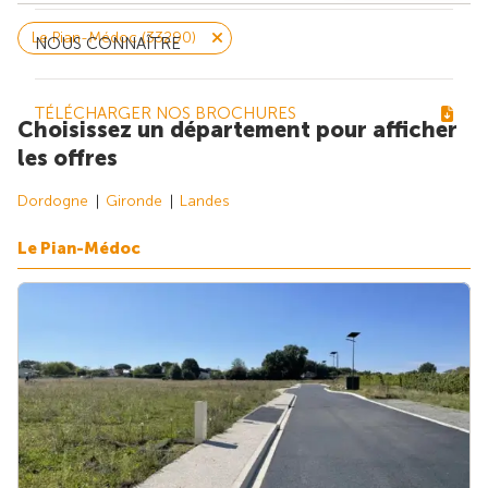
Le Pian-Médoc (33290)
NOUS CONNAÎTRE
TÉLÉCHARGER NOS BROCHURES
Choisissez un département pour afficher
les offres
Dordogne
Gironde
Landes
Le Pian-Médoc