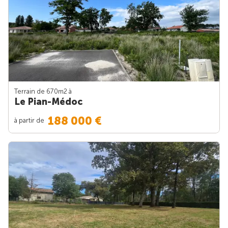
Terrain de 670m
2
à
Le Pian-Médoc
188 000 €
à partir de