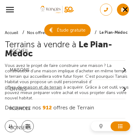
Étude gratuite
Le Pian-Médoc
Accueil
Nos offres de terrain
Gironde
Terrains à vendre à
Le Pian-
ACCUEIL
Médoc
Vous avez le projet de faire construire une maison ? La
MAISONS
construction d'une maison implique d'acheter en même temps
le terrain qui accueillera votre futur foyer. C'est pourquoi Tanaïs
Habitat vous propose un outil personnalisé d'
offres de maison et de terrain
à acquérir. Grâce à cet outil, vous
OFFRES
pouvez mieux préparer votre achat et vous projeter dans votre
nouvel habitat.
Découvrez nos
912
offres de Terrain
AGENCES
CONSEILS