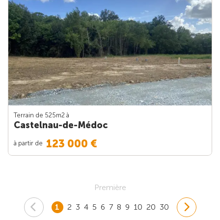
Terrain de 525m
2
à
Castelnau-de-Médoc
123 000 €
à partir de
Première
1
2
3
4
5
6
7
8
9
10
20
30