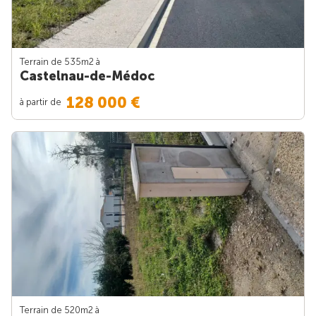
Terrain de 535m
2
à
Castelnau-de-Médoc
128 000 €
à partir de
Terrain de 520m
2
à