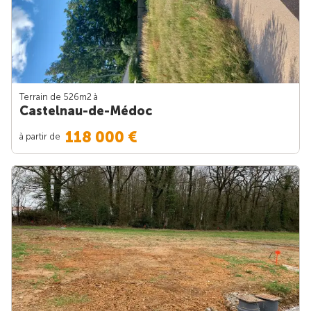
Terrain de 526m
2
à
Castelnau-de-Médoc
118 000 €
à partir de