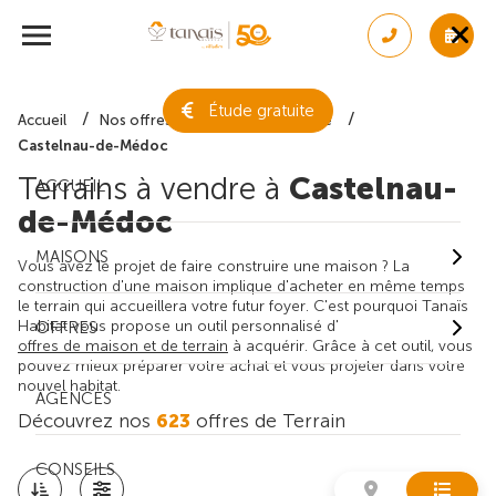
Étude gratuite
Accueil
Nos offres de terrain
Gironde
Castelnau-de-Médoc
Terrains à vendre à
Castelnau-
ACCUEIL
de-Médoc
MAISONS
Vous avez le projet de faire construire une maison ? La
construction d'une maison implique d'acheter en même temps
le terrain qui accueillera votre futur foyer. C'est pourquoi Tanaïs
Habitat vous propose un outil personnalisé d'
OFFRES
offres de maison et de terrain
à acquérir. Grâce à cet outil, vous
pouvez mieux préparer votre achat et vous projeter dans votre
nouvel habitat.
AGENCES
Découvrez nos
623
offres de Terrain
CONSEILS