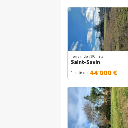
Terrain de 790m
2
à
Saint-Savin
44 000 €
à partir de