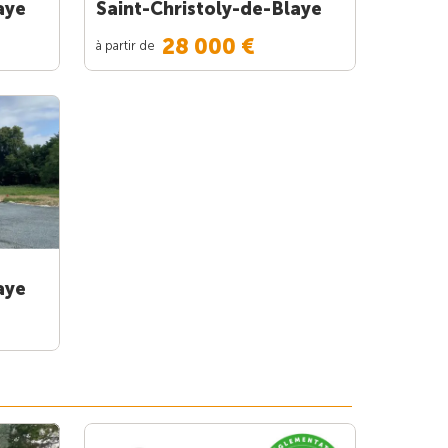
aye
Saint-Christoly-de-Blaye
28 000 €
à partir de
aye