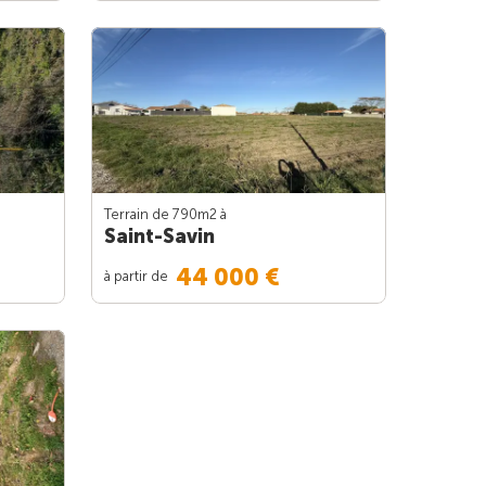
Terrain de 790m
2
à
Saint-Savin
44 000 €
à partir de