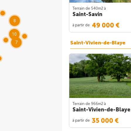
Terrain de 540m
2
à
Saint-Savin
8
49 000 €
à partir de
10
Saint-Vivien-de-Blaye
7
Terrain de 966m
2
à
Saint-Vivien-de-Blaye
35 000 €
à partir de