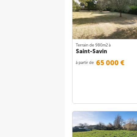
Terrain de 980m
2
à
Saint-Savin
65 000 €
à partir de