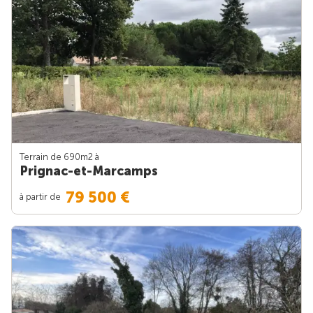
Terrain de 690m
2
à
Prignac-et-Marcamps
79 500 €
à partir de