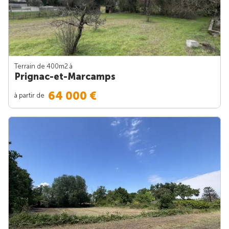
Terrain de 400m
2
à
Prignac-et-Marcamps
64 000 €
à partir de