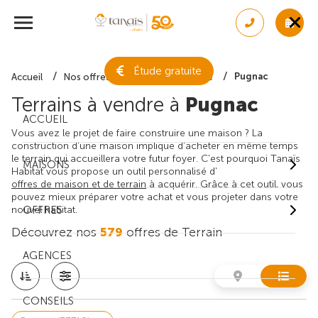
Étude gratuite
Pugnac
Accueil
Nos offres de terrain
Gironde
Terrains à vendre à
Pugnac
ACCUEIL
Vous avez le projet de faire construire une maison ? La
construction d'une maison implique d'acheter en même temps
le terrain qui accueillera votre futur foyer. C'est pourquoi Tanaïs
MAISONS
Habitat vous propose un outil personnalisé d'
offres de maison et de terrain
à acquérir. Grâce à cet outil, vous
pouvez mieux préparer votre achat et vous projeter dans votre
nouvel habitat.
OFFRES
Découvrez nos
579
offres de Terrain
AGENCES
CONSEILS