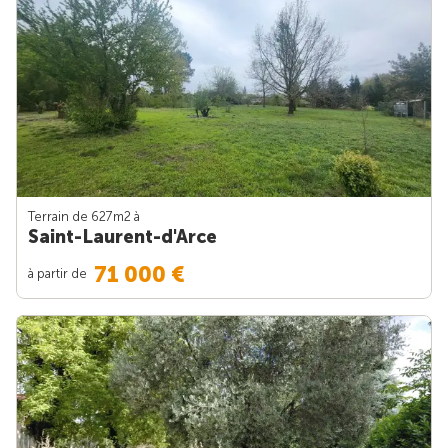
Terrain de 627m
2
à
Saint-Laurent-d'Arce
71 000 €
à partir de